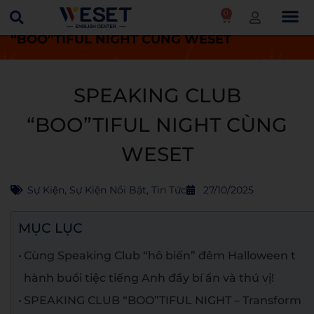
0
Trang chủ
Tin tức
SPEAKING CLUB
“BOO”TIFUL NIGHT CÙNG WESET
SPEAKING CLUB
“BOO”TIFUL NIGHT CÙNG
WESET
Sự Kiện
,
Sự Kiện Nổi Bật
,
Tin Tức
27/10/2025
MỤC LỤC
Cùng Speaking Club “hô biến” đêm Halloween t
hành buổi tiệc tiếng Anh đầy bí ẩn và thú vị!
SPEAKING CLUB “BOO”TIFUL NIGHT – Transform