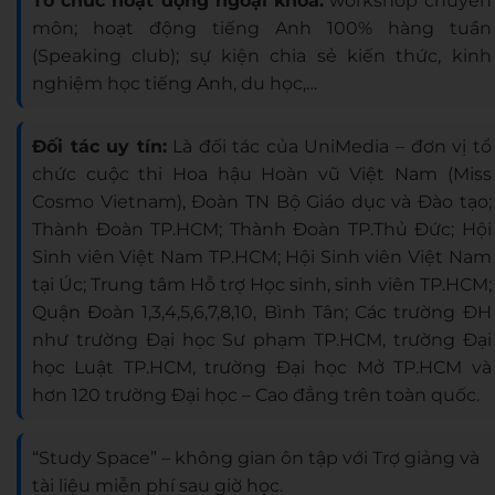
Tổ chức hoạt động ngoại khoá:
workshop chuyên
môn; hoạt động tiếng Anh 100% hàng tuần
(Speaking club); sự kiện chia sẻ kiến thức, kinh
nghiệm học tiếng Anh, du học,…
Đối tác uy tín:
Là đối tác của UniMedia – đơn vị tổ
chức cuộc thi Hoa hậu Hoàn vũ Việt Nam (Miss
Cosmo Vietnam), Đoàn TN Bộ Giáo dục và Đào tạo;
Thành Đoàn TP.HCM; Thành Đoàn TP.Thủ Đức; Hội
Sinh viên Việt Nam TP.HCM; Hội Sinh viên Việt Nam
tại Úc; Trung tâm Hỗ trợ Học sinh, sinh viên TP.HCM;
Quận Đoàn 1,3,4,5,6,7,8,10, Bình Tân; Các trường ĐH
như trường Đại học Sư phạm TP.HCM, trường Đại
học Luật TP.HCM, trường Đại học Mở TP.HCM và
hơn 120 trường Đại học – Cao đẳng trên toàn quốc.
“Study Space” – không gian ôn tập với Trợ giảng và
tài liệu miễn phí sau giờ học.