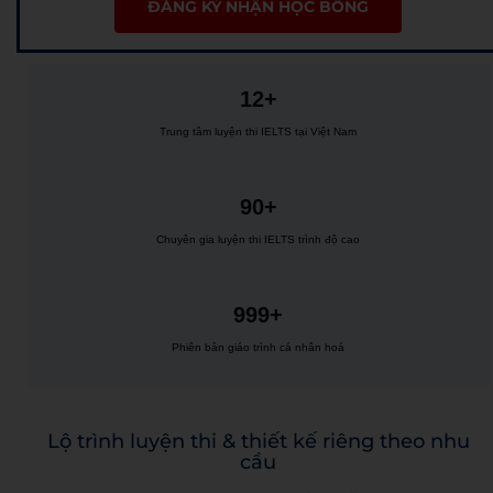
ĐĂNG KÝ NHẬN HỌC BỔNG
12+
Trung tâm luyện thi IELTS tại Việt Nam
90+
Chuyên gia luyện thi IELTS trình độ cao
999+
Phiên bản giáo trình cá nhân hoá
Lộ trình luyện thi & thiết kế riêng theo nhu
cầu