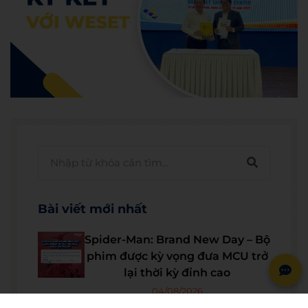
Bài viết mới nhất
Spider-Man: Brand New Day – Bộ
phim được kỳ vọng đưa MCU trở
lại thời kỳ đỉnh cao
04/08/2026