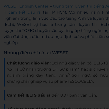
WESET English Center
–
trung tâm luyện thi tiếng A
h cam kết đầu ra
tại TP HCM. Với nhiều năm kin
nghiệm trong lĩnh vực đào tạo tiếng Anh và luyện th
IELTS, WESET tự hào là trung tâm luyện thi IELTS
luyện thi TOEIC chuyên sâu uy tín giúp hàng ngàn họ
viên đạt được ước mơ du học, định cư và phát triển s
nghiệp
Những điều chỉ có tại WESET
Chất lượng giáo viên:
Đội ngũ giáo viên có IELTS từ
7.5+ là Cử nhân trường ĐH Sư phạm/Thạc sĩ chuyên
ngành giảng dạy tiếng Anh/Ngôn ngữ, sở hữu
chứng chỉ nghiệp vụ sư phạm/TESOL/CELTA.
Cam kết IELTS đầu ra
đến 8.0+ bằng văn bản.