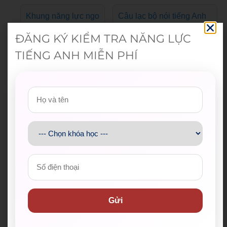
Khung năng lực ngo
Câu lạc bộ nói tiếng Anh
ại ngữ 6 bậc
miễn phí
ĐĂNG KÝ KIỂM TRA NĂNG LỰC
TIẾNG ANH MIỄN PHÍ
Thông tin liên hệ WESET
Hotline:
028 38 38 38 77
Email:
support@weset.edu.vn
Website:
https://weset.edu.vn/
Để lại thông tin ngay hoặc
đăng ký tư vấn
tại đây
.
Gửi
WESET tự hào là đối tác uy tín của hơn 200 đơn vị,