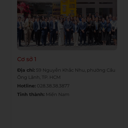
Cơ sở 1
Địa chỉ:
59 Nguyễn Khắc Nhu, phường Cầu
Ông Lãnh, TP. HCM
Hotline:
028.38.38.3877
Tỉnh thành:
Miền Nam