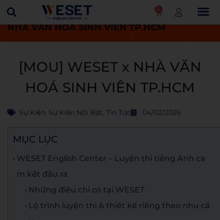
0
Trang chủ
Tin tức
[MOU] WESET x
NHÀ VĂN HOÁ SINH VIÊN TP.HCM
[MOU] WESET x NHÀ VĂN
HOÁ SINH VIÊN TP.HCM
Sự Kiện
,
Sự Kiện Nổi Bật
,
Tin Tức
04/02/2026
MỤC LỤC
WESET English Center – Luyện thi tiếng Anh ca
m kết đầu ra
Những điều chỉ có tại WESET
Lộ trình luyện thi & thiết kế riêng theo nhu cầ