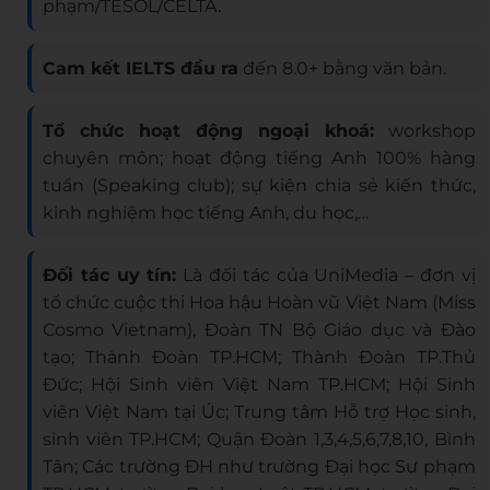
phạm/TESOL/CELTA.
Cam kết IELTS đầu ra
đến 8.0+ bằng văn bản.
Tổ chức hoạt động ngoại khoá:
workshop
chuyên môn; hoạt động tiếng Anh 100% hàng
tuần (Speaking club); sự kiện chia sẻ kiến thức,
kinh nghiệm học tiếng Anh, du học,…
Đối tác uy tín:
Là đối tác của UniMedia – đơn vị
tổ chức cuộc thi Hoa hậu Hoàn vũ Việt Nam (Miss
Cosmo Vietnam), Đoàn TN Bộ Giáo dục và Đào
tạo; Thành Đoàn TP.HCM; Thành Đoàn TP.Thủ
Đức; Hội Sinh viên Việt Nam TP.HCM; Hội Sinh
viên Việt Nam tại Úc; Trung tâm Hỗ trợ Học sinh,
sinh viên TP.HCM; Quận Đoàn 1,3,4,5,6,7,8,10, Bình
Tân; Các trường ĐH như trường Đại học Sư phạm