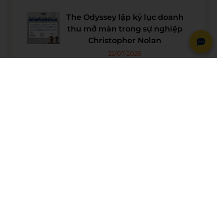
The Odyssey lập kỷ lục doanh
thu mở màn trong sự nghiệp
Christopher Nolan
22/07/2026
WE SHARE: Ước mơ lớn từ một
góc học tập nhỏ của nữ sinh
Nguyễn Thảo Trang
21/07/2026
Người phụ nữ giữ trọn lời hẹn
gần 60 năm được công nhận là
vợ liệt sĩ
20/07/2026