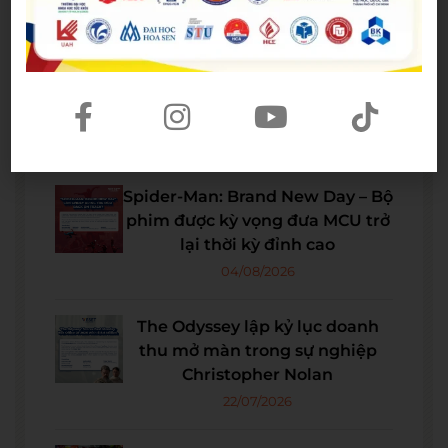
Bài viết mới nhất
Spider-Man: Brand New Day – Bộ
phim được kỳ vọng đưa MCU trở
lại thời kỳ đỉnh cao
04/08/2026
The Odyssey lập kỷ lục doanh
thu mở màn trong sự nghiệp
Christopher Nolan
22/07/2026