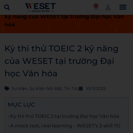
0
Trang chủ
Tin tức
Kỳ thi thử TOEIC 2
kỹ năng của WESET tại trường Đại học Văn
hóa
Kỳ thi thử TOEIC 2 kỹ năng
của WESET tại trường Đại
học Văn hóa
Sự Kiện
,
Sự Kiện Nổi Bật
,
Tin Tức
10/11/2025
MỤC LỤC
Kỳ thi thử TOEIC 2 tại trường Đại học Văn hóa
A mock test, real learning – WESET’s 2-skill TO