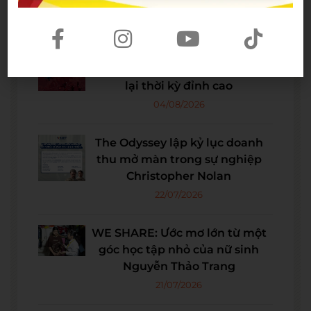
Bài viết mới nhất
Spider-Man: Brand New Day – Bộ
phim được kỳ vọng đưa MCU trở
lại thời kỳ đỉnh cao
04/08/2026
The Odyssey lập kỷ lục doanh
thu mở màn trong sự nghiệp
Christopher Nolan
22/07/2026
WE SHARE: Ước mơ lớn từ một
góc học tập nhỏ của nữ sinh
Nguyễn Thảo Trang
21/07/2026