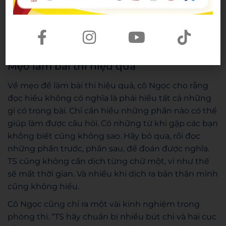
câu tiếp theo là có thể đoán được liên kết nghĩa,
chọn đáp án đúng. Như vậy, chỉ đọc một nửa lượng
từ, vẫn chọn đúng đáp án, tiết kiệm thời gian đáng
kể.
Mẹo làm bài thi hiệu quả
Về mẹo để làm bài thi hiệu quả, cô Ngọc cho rằng
đọc hiểu không có nghĩa là phải hiểu tất cả những
gì có trong bài. Chỉ cần hiểu những phần nào có thể
giúp làm được câu hỏi. Có những từ khi gặp các bạn
không biết cũng không sao. Hãy bỏ qua, rồi đọc
những phần trước, phần sau, để đoán được nghĩa.
TS cũng không cần dịch từng chữ một, vì như thế
sẽ mất thời gian. Và nhiều khi dịch ra bản thân mình
cũng không hiểu.
Cô Ngọc cũng chỉ ra một vài kinh nghiệm trong
phòng thi. “TS hãy chuẩn bị nhiều bút chì và hai cục