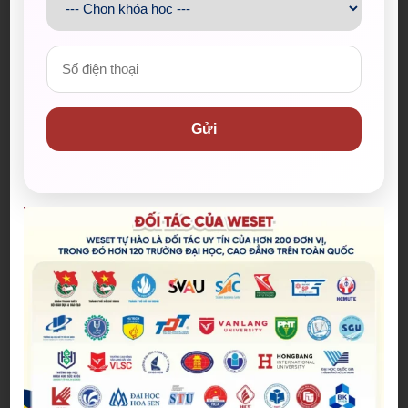
machine)
D:
Cuộc hội thoại diễn ra giữa Sofia và con người
(take place)
Và chiến lược cô Ngọc chỉ ra là hãy so sánh từ khóa
chính của từng câu để chọn ra đáp án đúng nhất
Gửi
khi làm bài thi.
Kỹ năng tiếp theo là đọc và hiểu một câu dài. Theo
cô Ngọc, với câu dài không nên đọc tràn lan mà nên
ngắt theo cụm chức năng ngữ pháp. Cách này giúp
dễ hiểu và dễ chọn đáp án đúng hơn.
Kỹ năng cuối cùng cô Ngọc chỉ ra là đọc lướt và đọc
quét (Skimming và Scanning). Đây là hai kỹ năng
giúp đọc nhanh hơn, tiết kiệm thời gian, đặc biệt
hữu ích khi làm bài đọc dài trong đề thi.
Cô Ngọc bật mí nếu gặp câu quá dài, thay vì đọc
toàn bộ, TS chỉ cần đọc câu đầu tiên và từ nối trong