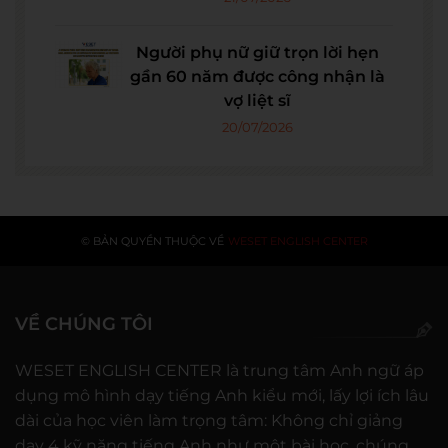
Người phụ nữ giữ trọn lời hẹn
gần 60 năm được công nhận là
vợ liệt sĩ
20/07/2026
© BẢN QUYỀN THUỘC VỀ
WESET ENGLISH CENTER
VỀ CHÚNG TÔI
WESET ENGLISH CENTER là trung tâm Anh ngữ áp
dụng mô hình dạy tiếng Anh kiểu mới, lấy lợi ích lâu
dài của học viên làm trọng tâm: Không chỉ giảng
dạy 4 kỹ năng tiếng Anh như một bài học, chúng