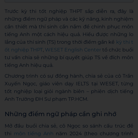
Trước kỳ thi tốt nghiệp THPT sắp diễn ra, đây là
những điểm ngữ pháp và các kỹ năng, kinh nghiệm
cần thiết mà thí sinh cần nắm để chinh phục môn
tiếng Anh một cách hiệu quả. Hiểu được những lo
lắng của thí sinh (TS) trong thời điểm gần kề
kỳ thi t
ốt nghiệp THPT
,
WESET English Center
tổ chức buổi
tư vấn chia sẻ những bí quyết giúp TS về đích môn
tiếng Anh hiệu quả.
Chương trình có sự đồng hành, chia sẻ của cô Trần
Xuyến Ngọc, giáo viên dạy IELTS tại WESET, từng
tốt nghiệp loại giỏi ngành biên – phiên dịch tiếng
Anh Trường ĐH Sư phạm TP.HCM.
Những điểm ngữ pháp cần ghi nhớ
Mở đầu buổi chia sẻ, cô Ngọc so sánh cấu trúc đề
thi
môn tiếng Anh
năm 2024 (theo chương trình