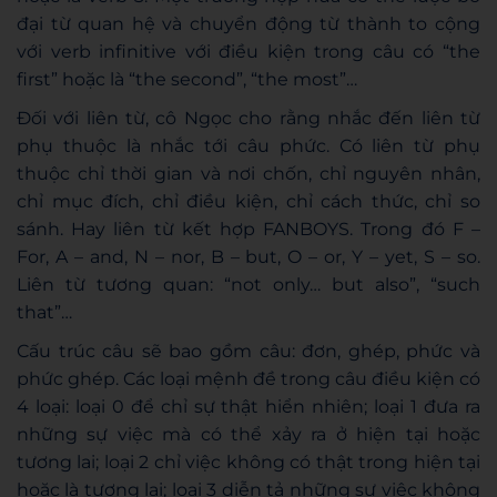
đại từ quan hệ và chuyển động từ thành to cộng
với verb infinitive với điều kiện trong câu có “the
first” hoặc là “the second”, “the most”…
Đối với liên từ, cô Ngọc cho rằng nhắc đến liên từ
phụ thuộc là nhắc tới câu phức. Có liên từ phụ
thuộc chỉ thời gian và nơi chốn, chỉ nguyên nhân,
chỉ mục đích, chỉ điều kiện, chỉ cách thức, chỉ so
sánh. Hay liên từ kết hợp FANBOYS. Trong đó F –
For, A – and, N – nor, B – but, O – or, Y – yet, S – so.
Liên từ tương quan: “not only… but also”, “such
that”…
Cấu trúc câu sẽ bao gồm câu: đơn, ghép, phức và
phức ghép. Các loại mệnh đề trong câu điều kiện có
4 loại: loại 0 để chỉ sự thật hiển nhiên; loại 1 đưa ra
những sự việc mà có thể xảy ra ở hiện tại hoặc
tương lai; loại 2 chỉ việc không có thật trong hiện tại
hoặc là tương lai; loại 3 diễn tả những sự việc không