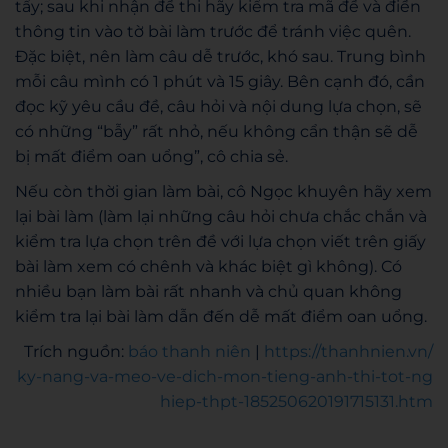
tẩy; sau khi nhận đề thi hãy kiểm tra mã đề và điền
thông tin vào tờ bài làm trước để tránh việc quên.
Đặc biệt, nên làm câu dễ trước, khó sau. Trung bình
mỗi câu mình có 1 phút và 15 giây. Bên cạnh đó, cần
đọc kỹ yêu cầu đề, câu hỏi và nội dung lựa chọn, sẽ
có những “bẫy” rất nhỏ, nếu không cẩn thận sẽ dễ
bị mất điểm oan uổng”, cô chia sẻ.
Nếu còn thời gian làm bài, cô Ngọc khuyên hãy xem
lại bài làm (làm lại những câu hỏi chưa chắc chắn và
kiểm tra lựa chọn trên đề với lựa chọn viết trên giấy
bài làm xem có chênh và khác biệt gì không). Có
nhiều bạn làm bài rất nhanh và chủ quan không
kiểm tra lại bài làm dẫn đến dễ mất điểm oan uổng.
Trích nguồn:
báo thanh niên
|
https://thanhnien.vn/
ky-nang-va-meo-ve-dich-mon-tieng-anh-thi-tot-ng
hiep-thpt-185250620191715131.htm
Admin