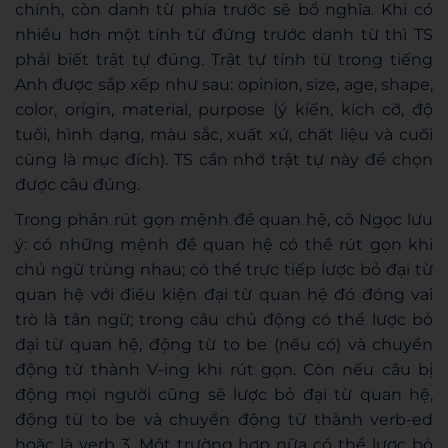
chính, còn danh từ phía trước sẽ bổ nghĩa. Khi có
nhiều hơn một tính từ đứng trước danh từ thì TS
phải biết trật tự đúng. Trật tự tính từ trong tiếng
Anh được sắp xếp như sau: opinion, size, age, shape,
color, origin, material, purpose (ý kiến, kích cỡ, độ
tuổi, hình dạng, màu sắc, xuất xứ, chất liệu và cuối
cùng là mục đích). TS cần nhớ trật tự này để chọn
được câu đúng.
Trong phần rút gọn mệnh đề quan hệ, cô Ngọc lưu
ý: có những mệnh đề quan hệ có thể rút gọn khi
chủ ngữ trùng nhau; có thể trực tiếp lược bỏ đại từ
quan hệ với điều kiện đại từ quan hệ đó đóng vai
trò là tân ngữ; trong câu chủ động có thể lược bỏ
đại từ quan hệ, động từ to be (nếu có) và chuyển
động từ thành V-ing khi rút gọn. Còn nếu câu bị
động mọi người cũng sẽ lược bỏ đại từ quan hệ,
động từ to be và chuyển động từ thành verb-ed
hoặc là verb 3. Một trường hợp nữa có thể lược bỏ