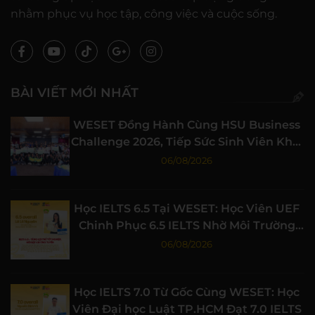
nhằm phục vụ học tập, công việc và cuộc sống.
BÀI VIẾT MỚI NHẤT
WESET Đồng Hành Cùng HSU Business
Challenge 2026, Tiếp Sức Sinh Viên Khởi
Nghiệp
06/08/2026
Học IELTS 6.5 Tại WESET: Học Viên UEF
Chinh Phục 6.5 IELTS Nhờ Môi Trường
Học Tập Chất Lượng
06/08/2026
Học IELTS 7.0 Từ Gốc Cùng WESET: Học
Viên Đại học Luật TP.HCM Đạt 7.0 IELTS