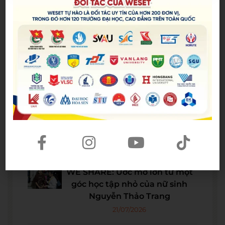
Bài viết mới nhất
Spider-Man: Brand New Day – Bộ
phim được kỳ vọng đưa MCU trở
lại thời kỳ đỉnh cao
04/08/2026
The Odyssey lập kỷ lục doanh
thu mở màn trong sự nghiệp
Christopher Nolan
22/07/2026
WE SHARE: Ước mơ lớn từ một
góc học tập nhỏ của nữ sinh
Nguyễn Thảo Trang
21/07/2026