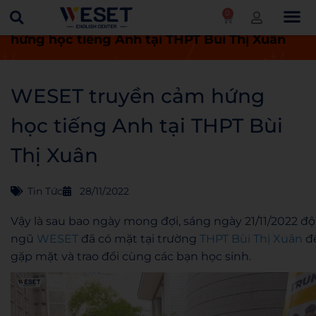
0
Trang chủ
Tin tức
WESET truyền cảm
hứng học tiếng Anh tại THPT Bùi Thị Xuân
WESET truyền cảm hứng
học tiếng Anh tại THPT Bùi
Thị Xuân
Tin Tức
28/11/2022
Vậy là sau bao ngày mong đợi, sáng ngày 21/11/2022 độ
ngũ
WESET
đã có mặt tại trường
THPT Bùi Thị Xuân
đ
gặp mặt và trao đổi cùng các bạn học sinh.