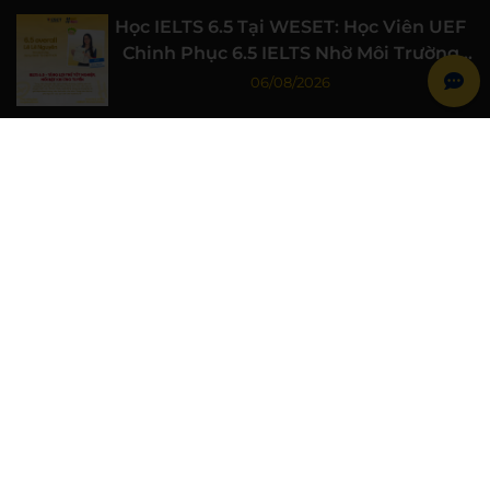
Học IELTS 6.5 Tại WESET: Học Viên UEF
Chinh Phục 6.5 IELTS Nhờ Môi Trường
Học Tập Chất Lượng
06/08/2026
Học IELTS 7.0 Từ Gốc Cùng WESET: Học
Viên Đại học Luật TP.HCM Đạt 7.0 IELTS
06/08/2026
WESET Đồng Hành Cùng Chiến Sĩ Mùa
Hè Xanh Trường Đại học Khoa học Tự
nhiên, ĐHQG-HCM
06/08/2026
WESET ENGLISH CENTER
Khóa học