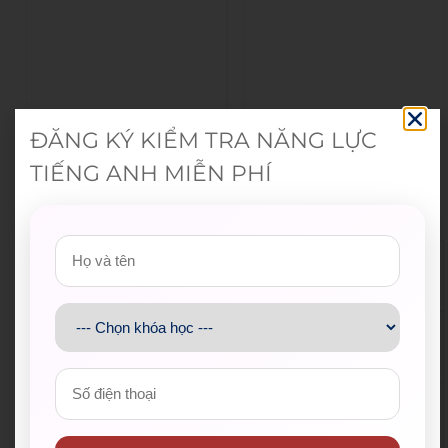
ĐĂNG KÝ KIỂM TRA NĂNG LỰC
TIẾNG ANH MIỄN PHÍ
Đoàn Thanh niên Bộ Giáo d
Hội Sinh viên Việt Na
ục và Đào tạo
m TP.HCM
Trung tâm Hỗ trợ Học sinh,
Thành Đoàn TP.HCM
sinh viên TP.HCM
Hội Liên hiệp Thanh
Thành Đoàn TP. Thủ Đức
niên Việt Nam