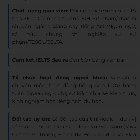
Chất lượng giáo viên:
Đội ngũ giáo viên có IELTS
từ 7.5+ là Cử nhân trường ĐH Sư phạm/Thạc sĩ
chuyên ngành giảng dạy tiếng Anh/Ngôn ngữ,
sở hữu chứng chỉ nghiệp vụ sư
phạm/TESOL/CELTA.
Cam kết IELTS đầu ra
đến 8.0+ bằng văn bản.
Tổ chức hoạt động ngoại khoá:
workshop
chuyên môn; hoạt động tiếng Anh 100% hàng
tuần (Speaking club); sự kiện chia sẻ kiến thức,
kinh nghiệm học tiếng Anh, du học,…
Đối tác uy tín:
Là đối tác của UniMedia – đơn vị
tổ chức cuộc thi Hoa hậu Hoàn vũ Việt Nam (Miss
Cosmo Vietnam), Đoàn TN Bộ Giáo dục và Đào