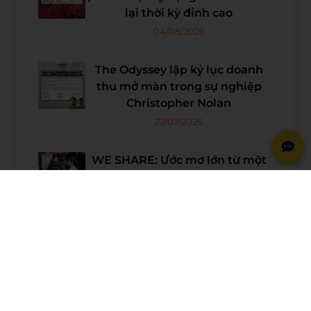
lại thời kỳ đỉnh cao
04/08/2026
The Odyssey lập kỷ lục doanh
thu mở màn trong sự nghiệp
Christopher Nolan
22/07/2026
WE SHARE: Ước mơ lớn từ một
góc học tập nhỏ của nữ sinh
Nguyễn Thảo Trang
21/07/2026
Người phụ nữ giữ trọn lời hẹn
gần 60 năm được công nhận là
vợ liệt sĩ
20/07/2026