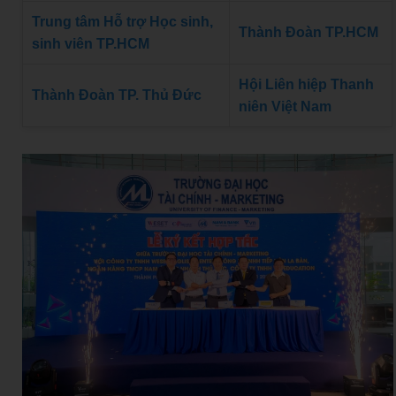
Trung tâm Hỗ trợ Học sinh,
Thành Đoàn TP.HCM
sinh viên TP.HCM
Hội Liên hiệp Thanh
Thành Đoàn TP. Thủ Đức
niên Việt Nam