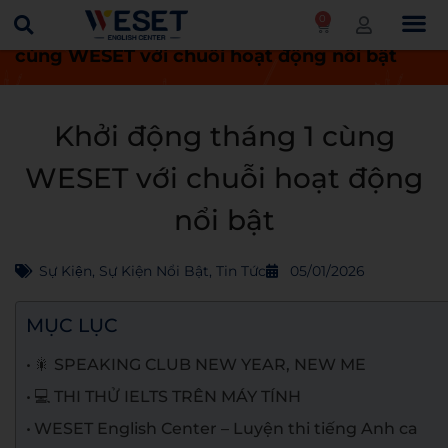
0
Trang chủ
Tin tức
Khởi động tháng 1
cùng WESET với chuỗi hoạt động nổi bật
Khởi động tháng 1 cùng
WESET với chuỗi hoạt động
nổi bật
Sự Kiện
,
Sự Kiện Nổi Bật
,
Tin Tức
05/01/2026
MỤC LỤC
🎇 SPEAKING CLUB NEW YEAR, NEW ME
💻 THI THỬ IELTS TRÊN MÁY TÍNH
WESET English Center – Luyện thi tiếng Anh ca