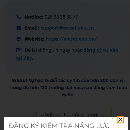
Hotline:
028 38 38 38 77
Email:
support@weset.edu.vn
Website:
https://weset.edu.vn/
Để lại thông tin ngay hoặc
đăng ký tư vấn
tại đây
.
WESET tự hào là đối tác uy tín của hơn 200 đơn vị,
trong đó hơn 120 trường đại học, cao đẳng trên toàn
quốc.​
Tổng hợp đối tác của chúng tôi
ĐĂNG KÝ KIỂM TRA NĂNG LỰC