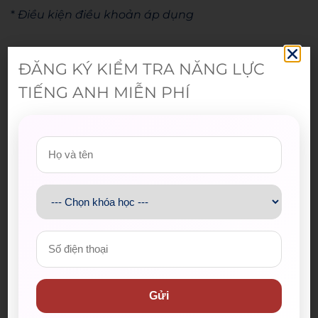
*
Điều kiện điều khoản áp dụng
ĐĂNG KÝ KIỂM TRA NĂNG LỰC
Admin
TIẾNG ANH MIỄN PHÍ
Gửi