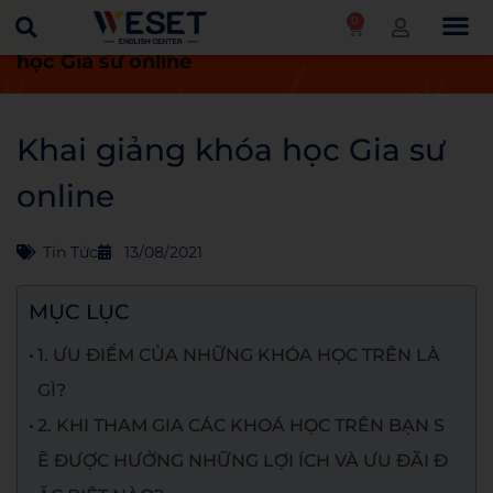
0
Trang chủ
Tin tức
Khai giảng khóa
học Gia sư online
Khai giảng khóa học Gia sư
online
Tin Tức
13/08/2021
MỤC LỤC
1. ƯU ĐIỂM CỦA NHỮNG KHÓA HỌC TRÊN LÀ
GÌ?
2. KHI THAM GIA CÁC KHOÁ HỌC TRÊN BẠN S
Ẽ ĐƯỢC HƯỞNG NHỮNG LỢI ÍCH VÀ ƯU ĐÃI Đ