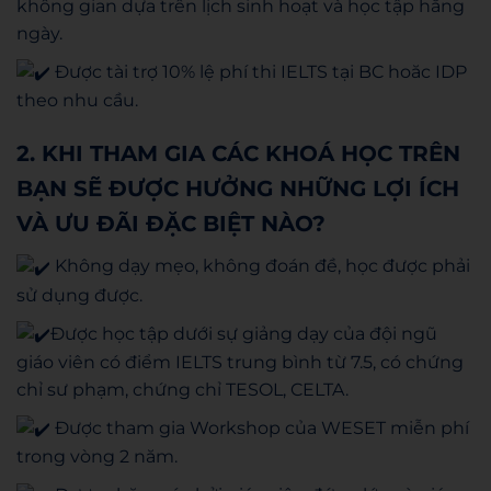
không gian dựa trên lịch sinh hoạt và học tập hằng
ngày.
Được tài trợ 10% lệ phí thi IELTS tại BC hoăc IDP
theo nhu cầu.
2. KHI THAM GIA CÁC KHOÁ HỌC TRÊN
BẠN SẼ ĐƯỢC HƯỞNG NHỮNG LỢI ÍCH
VÀ ƯU ĐÃI ĐẶC BIỆT NÀO?
Không dạy mẹo, không đoán đề, học được phải
sử dụng được.
Được học tập dưới sự giảng dạy của đội ngũ
giáo viên có điểm IELTS trung bình từ 7.5, có chứng
chỉ sư phạm, chứng chỉ TESOL, CELTA.
Được tham gia Workshop của WESET miễn phí
trong vòng 2 năm.