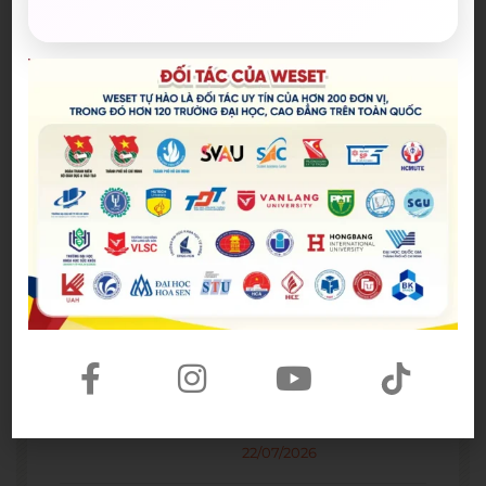
Bài viết mới nhất
Spider-Man: Brand New Day – Bộ
phim được kỳ vọng đưa MCU trở
lại thời kỳ đỉnh cao
04/08/2026
The Odyssey lập kỷ lục doanh
thu mở màn trong sự nghiệp
Christopher Nolan
22/07/2026