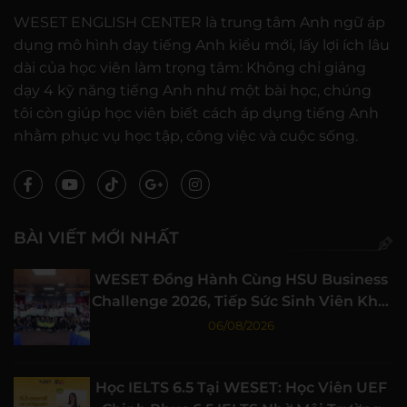
WESET ENGLISH CENTER là trung tâm Anh ngữ áp
dụng mô hình dạy tiếng Anh kiểu mới, lấy lợi ích lâu
dài của học viên làm trọng tâm: Không chỉ giảng
dạy 4 kỹ năng tiếng Anh như một bài học, chúng
tôi còn giúp học viên biết cách áp dụng tiếng Anh
nhằm phục vụ học tập, công việc và cuộc sống.
BÀI VIẾT MỚI NHẤT
WESET Đồng Hành Cùng HSU Business
Challenge 2026, Tiếp Sức Sinh Viên Khởi
Nghiệp
06/08/2026
Học IELTS 6.5 Tại WESET: Học Viên UEF