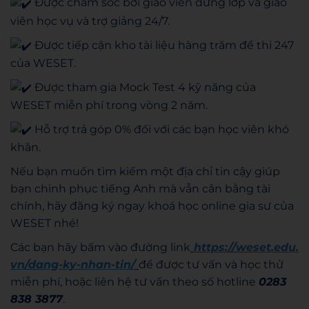
Được chăm sóc bởi giáo viên đứng lớp và giáo
viên học vụ và trợ giảng 24/7.
Được tiếp cận kho tài liệu hàng trăm đề thi 247
của WESET.
Được tham gia Mock Test 4 kỹ năng của
WESET miễn phí trong vòng 2 năm.
Hỗ trợ trả góp 0% đối với các bạn học viên khó
khăn.
Nếu bạn muốn tìm kiếm một địa chỉ tin cậy giúp
bạn chinh phục tiếng Anh mà vẫn cân bằng tài
chính, hãy đăng ký ngay khoá học online gia sư của
WESET nhé!
Các bạn hãy bấm vào đường link
https://weset.edu.
vn/dang-ky-nhan-tin/
để được tư vấn và học thử
miễn phí,
hoặc liên hệ tư vấn theo số hotline
0283
838 3877
.