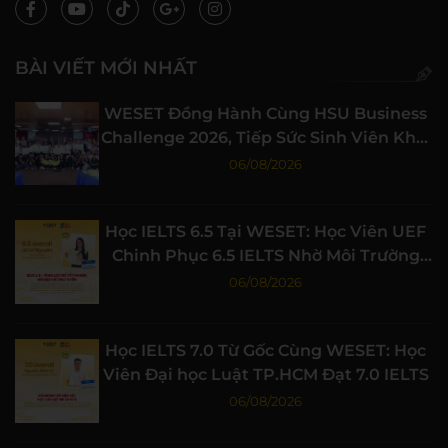
BÀI VIẾT MỚI NHẤT
WESET Đồng Hành Cùng HSU Business
Challenge 2026, Tiếp Sức Sinh Viên Khởi
Nghiệp
06/08/2026
Học IELTS 6.5 Tại WESET: Học Viên UEF
Chinh Phục 6.5 IELTS Nhờ Môi Trường
Học Tập Chất Lượng
06/08/2026
Học IELTS 7.0 Từ Gốc Cùng WESET: Học
Viên Đại học Luật TP.HCM Đạt 7.0 IELTS
06/08/2026