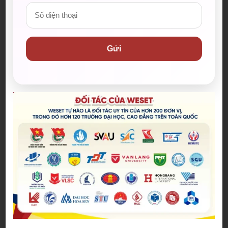
Spider-Man: Brand New Day – Bộ
phim được kỳ vọng đưa MCU trở
lại thời kỳ đỉnh cao
04/08/2026
Gửi
The Odyssey lập kỷ lục doanh
thu mở màn trong sự nghiệp
Christopher Nolan
22/07/2026
WE SHARE: Ước mơ lớn từ một
góc học tập nhỏ của nữ sinh
Nguyễn Thảo Trang
21/07/2026
Người phụ nữ giữ trọn lời hẹn
gần 60 năm được công nhận là