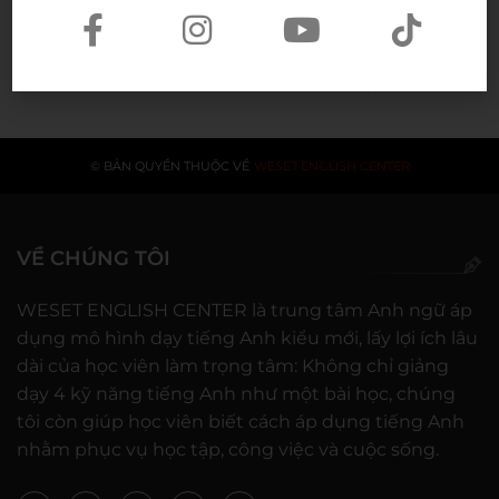
vợ liệt sĩ
20/07/2026
© BẢN QUYỀN THUỘC VỀ
WESET ENGLISH CENTER
VỀ CHÚNG TÔI
WESET ENGLISH CENTER là trung tâm Anh ngữ áp
dụng mô hình dạy tiếng Anh kiểu mới, lấy lợi ích lâu
dài của học viên làm trọng tâm: Không chỉ giảng
dạy 4 kỹ năng tiếng Anh như một bài học, chúng
tôi còn giúp học viên biết cách áp dụng tiếng Anh
nhằm phục vụ học tập, công việc và cuộc sống.