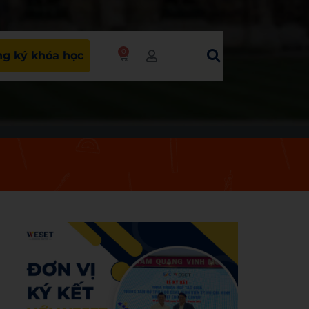
0
g ký khóa học