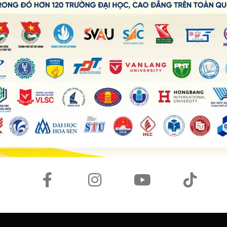
 rõ.”
khiến học sinh hứng thú hơn khi học các kỹ năng”
trình cải thiện cụ thể.”
ôn mà còn là người sẽ đồng hành bền bỉ cùng học viên từ
hi. Cô Cao Đình Vy chính là một trong những hình ảnh đại
ớng rõ ràng và hỗ trợ học viên trong từng giai đoạn của
© BẢN QUYỀN THUỘC VỀ
WESET ENGLISH CENTER