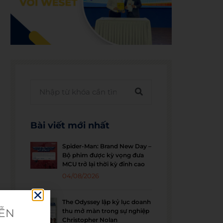
Bài viết mới nhất
Spider-Man: Brand New Day –
Bộ phim được kỳ vọng đưa
MCU trở lại thời kỳ đỉnh cao
04/08/2026
The Odyssey lập kỷ lục doanh
IỄN
thu mở màn trong sự nghiệp
Christopher Nolan