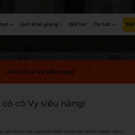
học
Lịch khai giảng
Đối tác
Tin tức
Đăn
 vì đã có cô Vy siêu năng!
 có cô Vy siêu năng!
ạy kiến thức mà còn phải biết chạm vào điểm mạnh, nâng