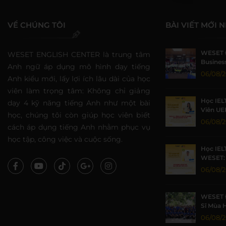
VỀ CHÚNG TÔI
BÀI VIẾT MỚI 
WESET 
WESET ENGLISH CENTER là trung tâm
Business
Anh ngữ áp dụng mô hình dạy tiếng
Sức Sin
06/08/
Anh kiểu mới, lấy lợi ích lâu dài của học
viên làm trọng tâm: Không chỉ giảng
Học IEL
dạy 4 kỹ năng tiếng Anh như một bài
Viên UE
học, chúng tôi còn giúp học viên biết
Nhờ Môi
06/08/
cách áp dụng tiếng Anh nhằm phục vụ
Lượng
học tập, công việc và cuộc sống.
Học IEL
WESET: 
TP.HCM 
06/08/
WESET 
Sĩ Mùa 
Khoa họ
06/08/