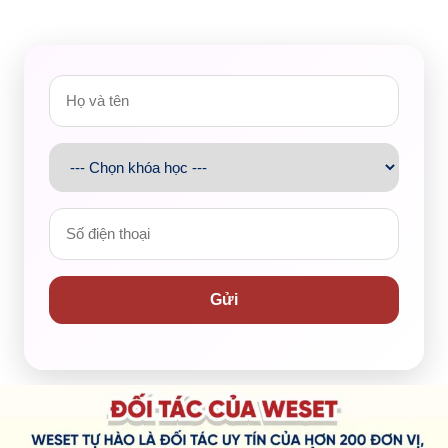
Gửi
H KHXH&NV và sở hữu IELTS 8.0, cô Vy có nền tảng chuyên
 người học và luôn xây dựng phương pháp giảng dạy gần
h vừa học vừa chơi để em có thể được quen biết với người
 đã có sự tiến bộ rõ rệt mặc dù chưa phải là một học sinh