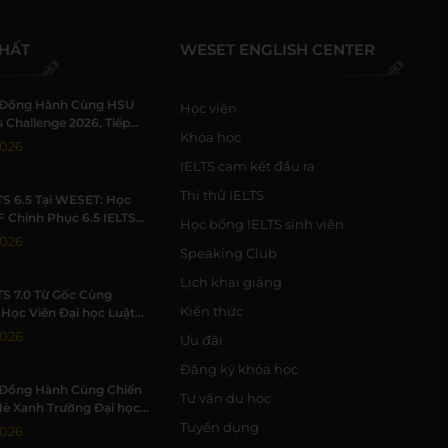
NHẤT
WESET ENGLISH CENTER
Đồng Hành Cùng HSU
Học viên
 Challenge 2026, Tiếp
Khóa học
h Viên Khởi Nghiệp
2026
IELTS cam kết đầu ra
Thi thử IELTS
TS 6.5 Tại WESET: Học
F Chinh Phục 6.5 IELTS
Học bổng IELTS sinh viên
 Trường Học Tập Chất
2026
Speaking Club
Lịch khai giảng
TS 7.0 Từ Gốc Cùng
Kiến thức
Học Viên Đại học Luật
Đạt 7.0 IELTS
2026
Ưu đãi
Đăng ký khóa học
Đồng Hành Cùng Chiến
Tư vấn du học
Hè Xanh Trường Đại học
c Tự nhiên, ĐHQG-HCM
Tuyển dụng
2026