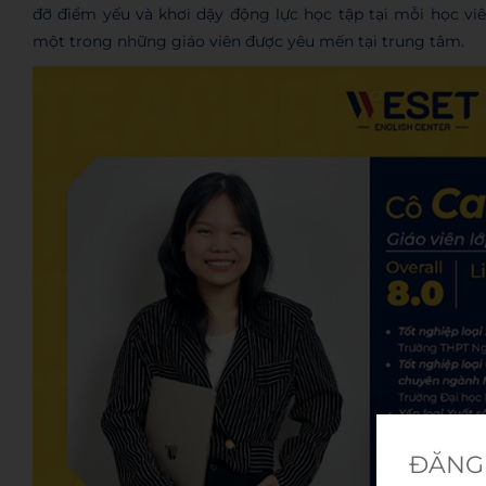
đỡ điểm yếu và khơi dậy động lực học tập tại mỗi học viê
một trong những giáo viên được yêu mến tại trung tâm.
ĐĂNG 