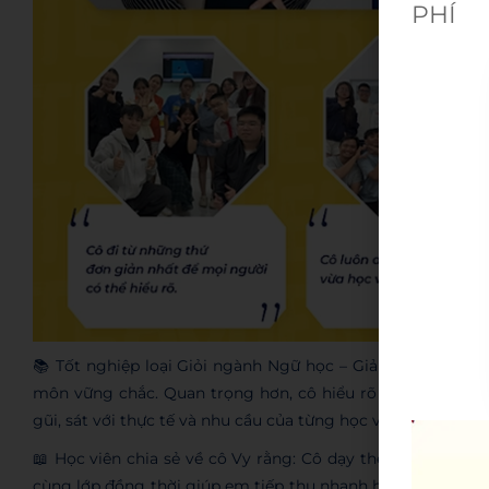
PHÍ
📚 Tốt nghiệp loại Giỏi ngành Ngữ học – Giảng dạy tại Đ
môn vững chắc. Quan trọng hơn, cô hiểu rõ khó khăn của
gũi, sát với thực tế và nhu cầu của từng học viên.
📖 Học viên chia sẻ về cô Vy rằng: Cô dạy theo phong các
cùng lớp đồng thời giúp em tiếp thu nhanh hơn bài học, em