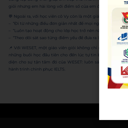
giỏi nhưng em hài lòng với điểm số của em ở hiện tại.
💬 Ngoài ra, với học viên cô Vy còn là một giáo viên:
– “Đi từ những điều đơn giản nhất để mọi người có thể hiểu
– “Luôn tạo hoạt động cho lớp học trở nên năng động hơn, 
– “Theo dõi sát sao từng điểm yếu để đưa ra lời khuyên và lộ 
📌 Với WESET, một giáo viên giỏi không chỉ giỏi chuyên m
những buổi học đầu tiên cho đến lúc tự tin bước vào kỳ t
diện cho sự tận tâm đó của WESET: luôn sát sao, định hư
hành trình chinh phục IELTS.
Admin