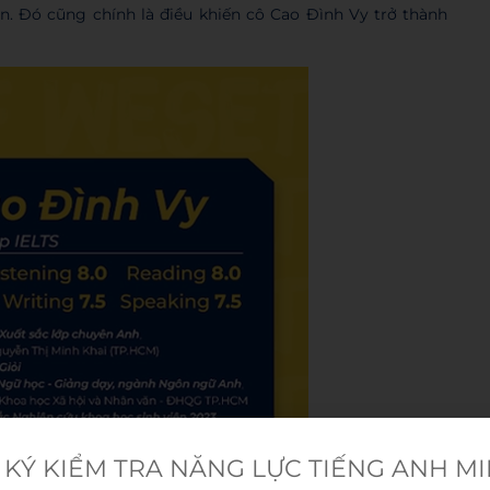
n. Đó cũng chính là điều khiến cô Cao Đình Vy trở thành
KÝ KIỂM TRA NĂNG LỰC TIẾNG ANH M