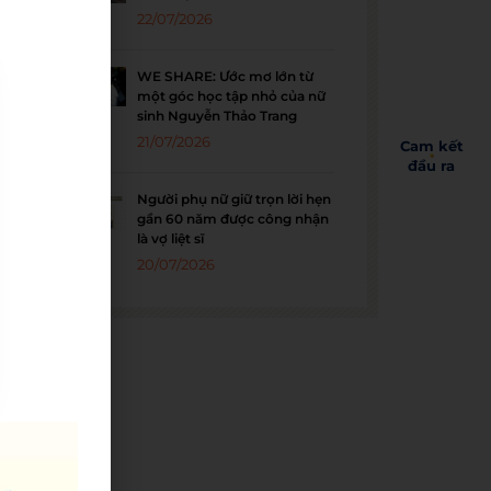
22/07/2026
WE SHARE: Ước mơ lớn từ
một góc học tập nhỏ của nữ
sinh Nguyễn Thảo Trang
21/07/2026
Cam kết
đầu ra
Người phụ nữ giữ trọn lời hẹn
gần 60 năm được công nhận
là vợ liệt sĩ
20/07/2026