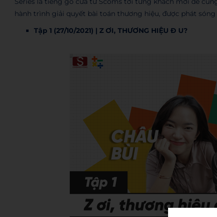
Series là tiếng gõ cửa từ Scoms tới từng khách mời để cù
hành trình giải quyết bài toán thương hiệu, được phát són
Tập 1 (27/10/2021) | Z ƠI, THƯƠNG HIỆU Đ U?