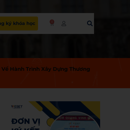
0
g ký khóa học
 Về Hành Trình Xây Dựng Thương