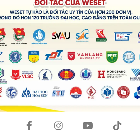
ễn và anh Lý Thành Cơ sẽ cho mang đến cái nhìn “cận
ạn thấy được rằng, dù ở lĩnh vực nào thương hiệu cá nhân