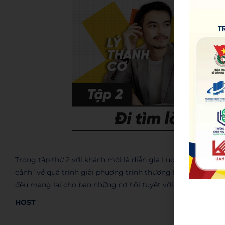
Trong tập thứ 2 với khách mời là diễn giả Lucas Luân Nguy
cảnh” về quá trình giải phương trình thương hiệu, để các b
đều mang lại cho bạn những cơ hội tuyệt vời.
HOST