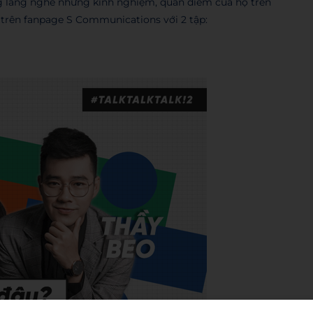
ng lắng nghe những kinh nghiệm, quan điểm của họ trên
g trên fanpage S Communications với 2 tập: