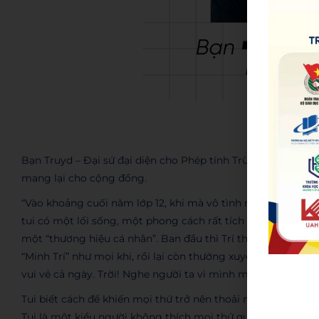
Bạn Truyd – Đại sứ đại diện cho Phép tính Trừ: những bạn t
mang lại cho cộng đồng.
“Vào khoảng cuối năm lớp 12, khi mà vô tình mọi người biết t
tui có một lối sống, một phong cách rất tích cực và độc đá
một “thương hiệu cá nhân”. Ban đầu thì Trí thấy lạ lẫm lắm, 
“Minh Trí” như mọi khi, rồi lại còn thường xuyên chia sẻ 
vui vẻ cả ngày. Trời! Nghe người ta vì mình mà cảm thấy vui 
Tui biết cách để khiến mọi thứ trở nên thoải mái và… buồn c
Tui là một kiểu người không thích mọi thứ quá nghiêm túc,