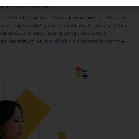
i cho đời nó thêm vui!
ách mà tui thường chọn để tống khứ nỗi buồn đi. Với cả, khi
vào đó hãy làm những việc mà mình yêu thích và cảm thấy
thật nhiều cảm hứng và năng lượng tích cực thôi!
ợc sâu nhất, có vui có cười cũng chỉ có mình là cảm thấy