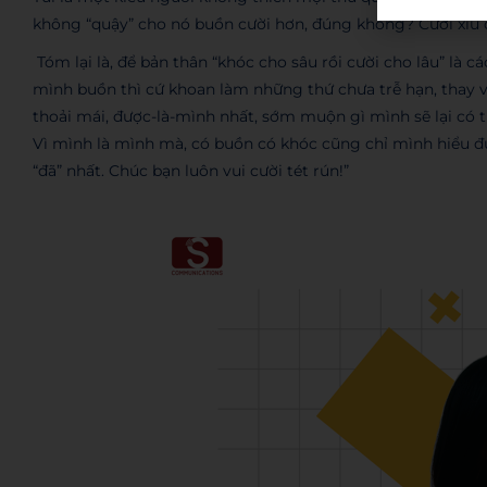
không “quậy” cho nó buồn cười hơn, đúng không? Cười xíu đ
Tóm lại là, để bản thân “khóc cho sâu rồi cười cho lâu” là c
mình buồn thì cứ khoan làm những thứ chưa trễ hạn, thay 
thoải mái, được-là-mình nhất, sớm muộn gì mình sẽ lại có 
Vì mình là mình mà, có buồn có khóc cũng chỉ mình hiểu đư
“đã” nhất. Chúc bạn luôn vui cười tét rún!”