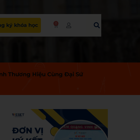
0
g ký khóa học
nh Thương Hiệu Cùng Đại Sứ