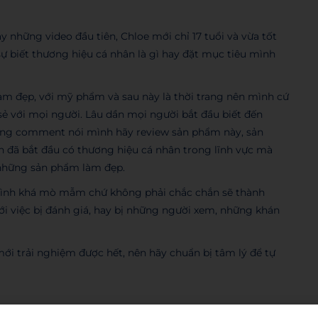
 những video đầu tiên, Chloe mới chỉ 17 tuổi và vừa tốt
 biết thương hiệu cá nhân là gì hay đặt mục tiêu mình
m đẹp, với mỹ phẩm và sau này là thời trang nên mình cứ
 sẻ với mọi người. Lâu dần mọi người bắt đầu biết đến
hững comment nói mình hãy review sản phẩm này, sản
nh đã bắt đầu có thương hiệu cá nhân trong lĩnh vực mà
 những sản phẩm làm đẹp.
 trình khá mò mẫm chứ không phải chắc chắn sẽ thành
i việc bị đánh giá, hay bị những người xem, những khán
mới trải nghiệm được hết, nên hãy chuẩn bị tâm lý để tự