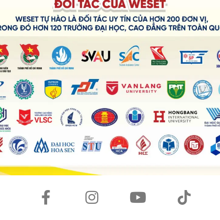
rẻ phát triển thương hiệu cá nhân từ sự tích cực mà mình
ới mình với cái tên “truyd” (Trí Đê) và luôn nhận xét rằng
o thì tui nhận ra rằng hình như… mình đã vô tình tạo được
vì tự nhiên từ đâu mọi người kêu mình là “truyd” thay vì
rằng mọi người vì những chiếc story be bé mà mình đăng mà
vẻ mà tui cười toe toét, tươi cả ngày luôn á!
ười hơn và tui cũng khá tự tin về cái điểm này của mình!
 nếu không có gì phải nghiêm túc thì.. có gì đâu mà