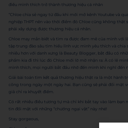
điều mình thích trở thành thương hiệu cá nhân
“Chloe chia sẻ ngay từ đầu khi mới mở kênh Youtube và quay
nghiệp THPT nên vào thời điểm đó Chloe cũng không thật sự
phải xây dựng được thương hiệu cá nhân.
Chloe may mắn biết và tìm ra được đam mê của mình với là
tập trung đào sâu tìm hiểu lĩnh vực mình yêu thích và chia
nhiều hơn với danh xưng là Beauty Blogger, bắt đầu có n
phẩm kia đi thì lúc đó Chloe mới lờ mờ nhận ra: À có lẽ mì
mình thích, mọi người bắt đầu nhớ đến mình khi nghĩ đến
Giải bài toán tìm kết quả thương hiệu thật ra là một hành
công trong ngày một ngày hai. Bạn cũng sẽ phải đối mặt vớ
giả chỉ ra khuyết điểm.
Có rất nhiều điều tương tự mà chỉ khi bắt tay vào làm bạn 
tin đối mặt với những “chướng ngại vật” này nhé!
Stay gorgeous,