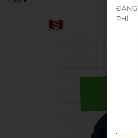
Chloe 💋”
ĐĂNG 
PHÍ