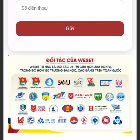
Spider-Man: Brand New Day – Bộ
phim được kỳ vọng đưa MCU trở
lại thời kỳ đỉnh cao
04/08/2026
Gửi
The Odyssey lập kỷ lục doanh
thu mở màn trong sự nghiệp
Christopher Nolan
22/07/2026
WE SHARE: Ước mơ lớn từ một
góc học tập nhỏ của nữ sinh
Nguyễn Thảo Trang
21/07/2026
Người phụ nữ giữ trọn lời hẹn
gần 60 năm được công nhận là
vợ liệt sĩ