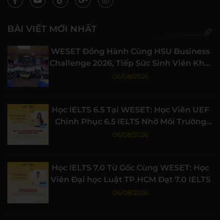
BÀI VIẾT MỚI NHẤT
WESET Đồng Hành Cùng HSU Business
Challenge 2026, Tiếp Sức Sinh Viên Khởi
Nghiệp
06/08/2026
Học IELTS 6.5 Tại WESET: Học Viên UEF
Chinh Phục 6.5 IELTS Nhờ Môi Trường
Học Tập Chất Lượng
06/08/2026
Học IELTS 7.0 Từ Gốc Cùng WESET: Học
Viên Đại học Luật TP.HCM Đạt 7.0 IELTS
06/08/2026