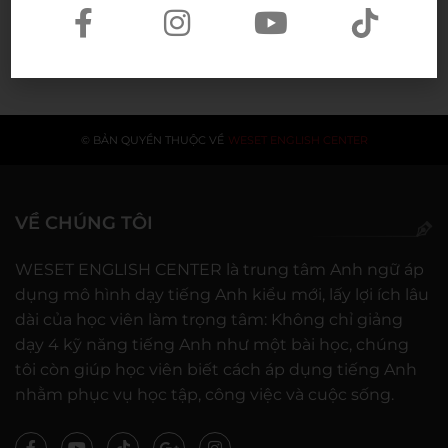
20/07/2026
© BẢN QUYỀN THUỘC VỀ
WESET ENGLISH CENTER
VỀ CHÚNG TÔI
WESET ENGLISH CENTER là trung tâm Anh ngữ áp
dụng mô hình dạy tiếng Anh kiểu mới, lấy lợi ích lâu
dài của học viên làm trọng tâm: Không chỉ giảng
dạy 4 kỹ năng tiếng Anh như một bài học, chúng
tôi còn giúp học viên biết cách áp dụng tiếng Anh
nhằm phục vụ học tập, công việc và cuộc sống.