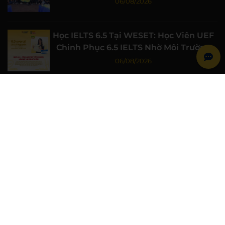
06/08/2026
Học IELTS 6.5 Tại WESET: Học Viên UEF
Chinh Phục 6.5 IELTS Nhờ Môi Trường
Học Tập Chất Lượng
06/08/2026
Học IELTS 7.0 Từ Gốc Cùng WESET: Học
Viên Đại học Luật TP.HCM Đạt 7.0 IELTS
06/08/2026
WESET Đồng Hành Cùng Chiến Sĩ Mùa
Hè Xanh Trường Đại học Khoa học Tự
nhiên, ĐHQG-HCM
06/08/2026
WESET ENGLISH CENTER