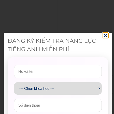
ĐĂNG KÝ KIỂM TRA NĂNG LỰC
TIẾNG ANH MIỄN PHÍ
Đoàn Thanh niên Bộ Giáo d
Hội Sinh viên Việt Na
ục và Đào tạo
m TP.HCM
Trung tâm Hỗ trợ Học sinh,
Thành Đoàn TP.HCM
sinh viên TP.HCM