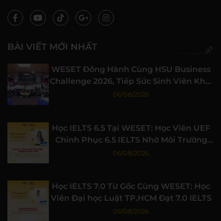
BÀI VIẾT MỚI NHẤT
WESET Đồng Hành Cùng HSU Business
Challenge 2026, Tiếp Sức Sinh Viên Khởi
Nghiệp
06/08/2026
Học IELTS 6.5 Tại WESET: Học Viên UEF
Chinh Phục 6.5 IELTS Nhờ Môi Trường
Học Tập Chất Lượng
06/08/2026
Học IELTS 7.0 Từ Gốc Cùng WESET: Học
Viên Đại học Luật TP.HCM Đạt 7.0 IELTS
06/08/2026