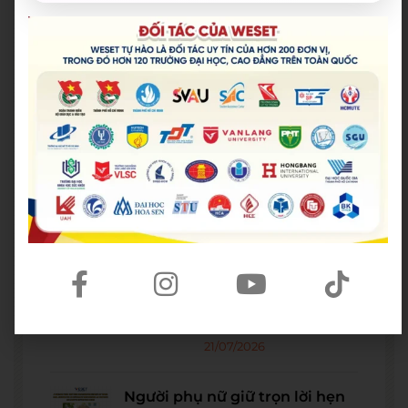
Bài viết mới nhất
Spider-Man: Brand New Day – Bộ
phim được kỳ vọng đưa MCU trở
lại thời kỳ đỉnh cao
04/08/2026
The Odyssey lập kỷ lục doanh
thu mở màn trong sự nghiệp
Christopher Nolan
22/07/2026
WE SHARE: Ước mơ lớn từ một
góc học tập nhỏ của nữ sinh
Nguyễn Thảo Trang
21/07/2026
Người phụ nữ giữ trọn lời hẹn