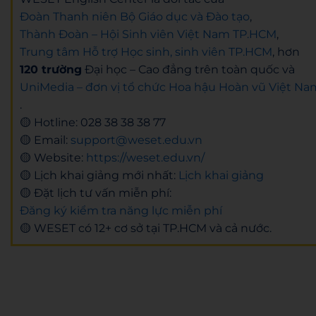
Đoàn Thanh niên Bộ Giáo dục và Đào tạo
,
Thành Đoàn – Hội Sinh viên Việt Nam TP.HCM
,
Trung tâm Hỗ trợ Học sinh, sinh viên TP.HCM
, hơn
120 trường
Đại học – Cao đẳng trên toàn quốc và
UniMedia – đơn vị tổ chức Hoa hậu Hoàn vũ Việt Na
.
🟡 Hotline:
028 38 38 38 77
🟡 Email:
support@weset.edu.vn
🟡 Website:
https://weset.edu.vn/
🟡 Lịch khai giảng mới nhất:
Lịch khai giảng
🟡 Đặt lịch tư vấn miễn phí:
Đăng ký kiểm tra năng lực miễn phí
🟡 WESET có 12+ cơ sở tại TP.HCM và cả nước.
Hoang Anh