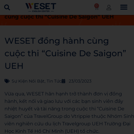
0
Trang chủ
Tin tức
WESET đồng hành
cùng cuộc thi “Cuisine De Saigon” UEH
WESET đồng hành cùng
cuộc thi “Cuisine De Saigon”
UEH
Sự Kiện Nổi Bật
,
Tin Tức
23/03/2023
Vừa qua, WESET hân hạnh trở thành đơn vị đồng
hành, kết nối và giao lưu với các bạn sinh viên đầy
nhiệt huyết và tài năng trong cuộc thi “Cuisine De
Saigon” của TravelGroup do Vtrippie thuộc Nhóm Sin
viên nghiên cứu du lịch Travelgroup UEH Trường Đại
Học Kinh Tế Hồ Chí Minh (UEH) tổ chức.