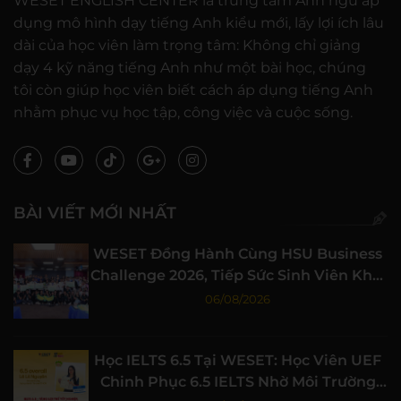
WESET ENGLISH CENTER là trung tâm Anh ngữ áp
dụng mô hình dạy tiếng Anh kiểu mới, lấy lợi ích lâu
dài của học viên làm trọng tâm: Không chỉ giảng
dạy 4 kỹ năng tiếng Anh như một bài học, chúng
tôi còn giúp học viên biết cách áp dụng tiếng Anh
nhằm phục vụ học tập, công việc và cuộc sống.
BÀI VIẾT MỚI NHẤT
WESET Đồng Hành Cùng HSU Business
Challenge 2026, Tiếp Sức Sinh Viên Khởi
Nghiệp
06/08/2026
Học IELTS 6.5 Tại WESET: Học Viên UEF
Chinh Phục 6.5 IELTS Nhờ Môi Trường