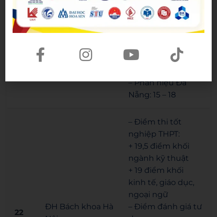
– Trụ sở Hà Nội: 15 –
20,5
– Phân hiệu
Học viện Hành
TP.HCM: 16,5 – 21
21
chính và Quản trị
– Phân hiệu Đắk
công
Lắk: 15 – 18
– Phân hiệu Đà
Nẵng: 15 – 18
– Điểm thi tốt
nghiệp THPT:
+ 19,5 điểm khối
ngành kỹ thuật
+ 19 điểm khối
kinh tế, giáo dục,
ngoại ngữ
ĐH Bách khoa Hà
– Điểm đánh giá tư
22