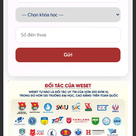
bố sau.
Trường ĐH Công
– Điểm thi tốt
18
nghệ (ĐH Quốc
nghiệp THPT: 22-
gia HN)
24
Gửi
– Điểm thi tốt
nghiệp THPT: 19
Trường Quốc tế
– Đánh giá năng
19
(ĐH Quốc gia HN)
lực ĐHQG Hà Nội
quy đổi thang 30:
19
Trường ĐH Kinh
Tất cả phương
20
tế (ĐH Quốc gia
thức: 19
HN)