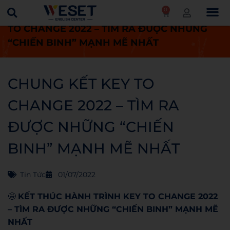
0
Trang chủ
Tin tức
CHUNG KẾT KEY
TO CHANGE 2022 – TÌM RA ĐƯỢC NHỮNG
“CHIẾN BINH” MẠNH MẼ NHẤT
CHUNG KẾT KEY TO
CHANGE 2022 – TÌM RA
ĐƯỢC NHỮNG “CHIẾN
BINH” MẠNH MẼ NHẤT
Tin Tức
01/07/2022
🤩
KẾT THÚC HÀNH TRÌNH KEY TO CHANGE 2022
– TÌM RA ĐƯỢC NHỮNG “CHIẾN BINH” MẠNH MẼ
NHẤT