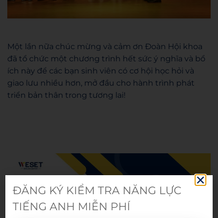
Một lần nữa chúc mừng và cảm ơn Đoàn Hội khoa
đã tổ chức một chương trình hết sức ý nghĩa và bổ
ích này để các bạn sinh viên có cơ hội học hỏi và
giao lưu nhiều hơn, mở đầu cho hành trình phát
triển bản thân trong tương lai!
Admin
ĐĂNG KÝ KIỂM TRA NĂNG LỰC
TIẾNG ANH MIỄN PHÍ