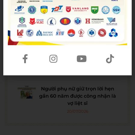
The Odyssey lập kỷ lục doanh
thu mở màn trong sự nghiệp
Christopher Nolan
22/07/2026
WE SHARE: Ước mơ lớn từ một
góc học tập nhỏ của nữ sinh
Nguyễn Thảo Trang
21/07/2026
Người phụ nữ giữ trọn lời hẹn
gần 60 năm được công nhận là
vợ liệt sĩ
20/07/2026