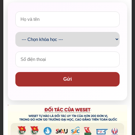
Gửi
Bài viết mới nhất
Spider-Man: Brand New Day – Bộ
phim được kỳ vọng đưa MCU trở
lại thời kỳ đỉnh cao
04/08/2026