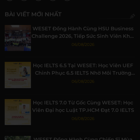
BÀI VIẾT MỚI NHẤT
WESET Đồng Hành Cùng HSU Business
Challenge 2026, Tiếp Sức Sinh Viên Khởi
Nghiệp
06/08/2026
Học IELTS 6.5 Tại WESET: Học Viên UEF
Chinh Phục 6.5 IELTS Nhờ Môi Trường
Học Tập Chất Lượng
06/08/2026
Học IELTS 7.0 Từ Gốc Cùng WESET: Học
Viên Đại học Luật TP.HCM Đạt 7.0 IELTS
06/08/2026
WESET Đồng Hành Cùng Chiến Sĩ Mùa