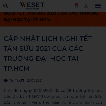
0
Trang chủ
Tin tức
CẬP NHẬT LỊCH
NGHỈ TẾT TÂN SỬU 2021 CỦA CÁC TRƯỜNG
ĐẠI HỌC TẠI TP.HCM
CẬP NHẬT LỊCH NGHỈ TẾT
TÂN SỬU 2021 CỦA CÁC
TRƯỜNG ĐẠI HỌC TẠI
TP.HCM
Tin Tức
12/01/2021
Tính đến ngày 10/01/2021, đã có 28 trường Đại học
trên địa bàn TP.HCM công bố lịch nghỉ Tết Tân Sửu
2021 cho sinh viên. Thời gian nghỉ trung bình của