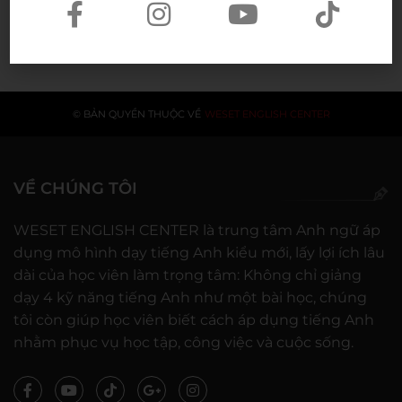
20/07/2026
© BẢN QUYỀN THUỘC VỀ
WESET ENGLISH CENTER
VỀ CHÚNG TÔI
WESET ENGLISH CENTER là trung tâm Anh ngữ áp
dụng mô hình dạy tiếng Anh kiểu mới, lấy lợi ích lâu
dài của học viên làm trọng tâm: Không chỉ giảng
dạy 4 kỹ năng tiếng Anh như một bài học, chúng
tôi còn giúp học viên biết cách áp dụng tiếng Anh
nhằm phục vụ học tập, công việc và cuộc sống.