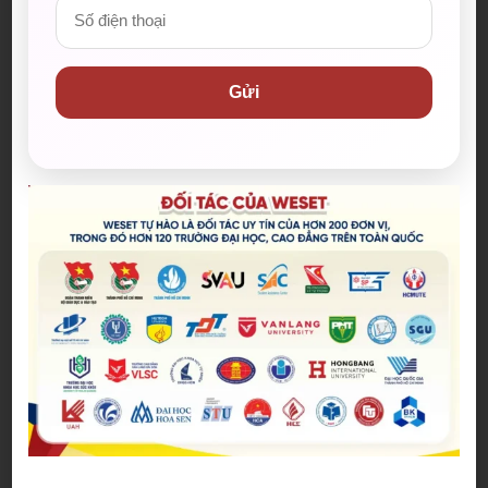
phim được kỳ vọng đưa MCU trở
lại thời kỳ đỉnh cao
04/08/2026
Gửi
The Odyssey lập kỷ lục doanh
thu mở màn trong sự nghiệp
Christopher Nolan
22/07/2026
WE SHARE: Ước mơ lớn từ một
góc học tập nhỏ của nữ sinh
Nguyễn Thảo Trang
21/07/2026
Người phụ nữ giữ trọn lời hẹn
gần 60 năm được công nhận là
vợ liệt sĩ