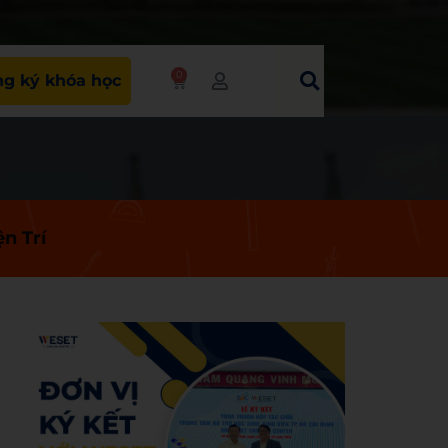
0
g ký khóa học
n Trí