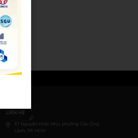
LIÊN HỆ
57 Nguyễn Khắc Nhu, phường Cầu Ông
Lãnh, TP. HCM