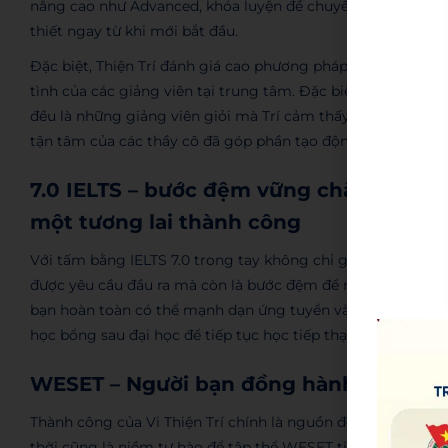
nâng cao như Advanced, khóa luyện đề chuyên sâu. Nhờ đó m
thiết ngay từ khi mới bắt đầu.
Đặc biệt, Thiện Trí đánh giá cao phương pháp giảng dạy của
tình của các giảng viên tại trung tâm. Đặc biệt là thầy Min
đều là những giảng viên giỏi mà Trí cảm thấy biết ơn và tin
tận tâm của các thầy cô đã góp phần tạo động lực to lớn c
7.0 IELTS – bước đệm vững chắc dành ch
một tương lai thành công
Với tấm bằng IELTS 7.0 trong tay không chỉ giúp Thiện Trí 
được yêu cầu đầu ra mà còn là bước đệm để mở ra cho bạn th
bạn hoàn toàn có thể mạnh dạn ứng tuyển vào tập đoàn các
học bổng sau đại học để tiếp tục học tiếp thạc sĩ, tiến sĩ tại
WESET – Người bạn đồng hành tin cậy t
Thành công của Vi Thiện Trí chính là nguồn động lực cho t
thời cũng là niềm tự hào để tập thể WESET tiếp tục cố gắn