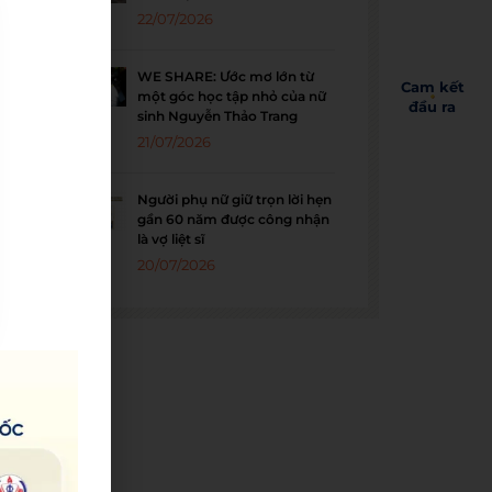
22/07/2026
WE SHARE: Ước mơ lớn từ
Cam kết
một góc học tập nhỏ của nữ
đầu ra
sinh Nguyễn Thảo Trang
21/07/2026
Người phụ nữ giữ trọn lời hẹn
gần 60 năm được công nhận
là vợ liệt sĩ
20/07/2026