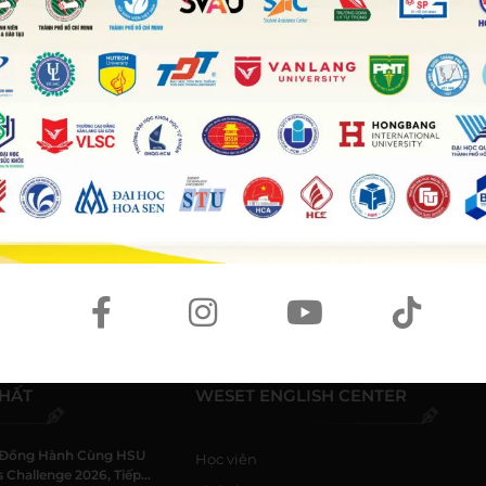
nâng cao trình độ kỹ năng để phục vụ cho mục tiêu nghề
cam kết sẽ luôn đồng hành cùng bạn trên mọi chặng
ương lai.
© BẢN QUYỀN THUỘC VỀ
WESET ENGLISH CENTER
NHẤT
WESET ENGLISH CENTER
Đồng Hành Cùng HSU
Học viên
 Challenge 2026, Tiếp