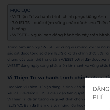
MỤC LỤC
Vi Thiện Trí và hành trình chinh phục tiếng Anh
7.0 IELTS – bước đệm vững chắc dành cho Thiện T
h công
WESET – Người bạn đồng hành tin cậy trên hành 
Trung tâm Anh ngữ WESET vô cùng vui mừng khi chứng kiến 
sắc đạt được tổng số điểm IELTS ở kỳ thi chính thức vừa rồi
chung của toàn thể trung tâm WESET bởi vì đây được xem n
WESET đang ngày càng phát triển lớn mạnh và vững chắc 
Vi Thiện Trí và hành trình chinh phục 
Học viên Vi Thiện Trí hiện đang là sinh viên đang theo học
ĐĂNG 
Yêu cầu về điểm IELTS là điều kiện tiên quyết để sinh viên c
PHÍ
Vi Thiện Trí đã tin tưởng và quyết định chọn WESET là ngư
IELTS 7.0. Bạn đã tham gia từ những lớp học cơ bản như In