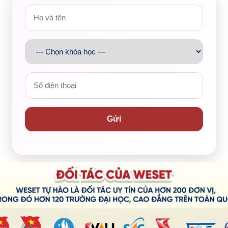
à Trí được trang bị đầy đủ các kiến thức và kỹ năng cần
 các thầy cô tại WESET. Bạn luôn được sự hỗ trợ nhiệt
h Đạt, cô Phương Trinh, cô Thùy Linh và thầy Steven Craig
 tưởng trong suốt quá trình học tập. Bởi sự nhiệt tình và
ho bạn trong hành trình vươn đến mức điểm IELTS 7.0.
o Thiện Trí trong hành trình tiến đến
Gửi
hoàn thành tốt được chương trình học tại đại học, đáp ứng
êm nhiều cơ hội mới. Và đặc biệt là với số điểm 7.0 này,
 công ty đa quốc gia hoặc theo đuổi các chương trình
 các trường đại học danh tiếng trên thế giới.
rên hành trình học IELTS
ất cả các bạn học viên đang theo học tại WESET và đồng
g hơn nữa để đưa các học viên của mình đến với “bến bờ”