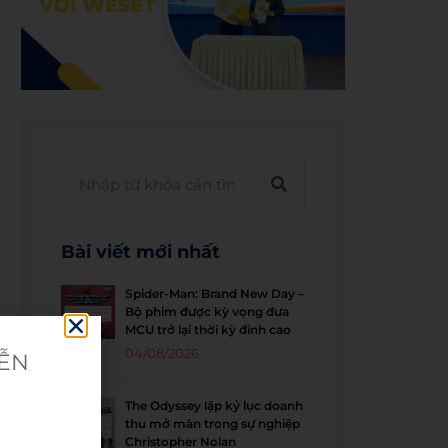
Bài viết mới nhất
Spider-Man: Brand New Day –
Bộ phim được kỳ vọng đưa
MCU trở lại thời kỳ đỉnh cao
04/08/2026
IỄN
The Odyssey lập kỷ lục doanh
thu mở màn trong sự nghiệp
Christopher Nolan