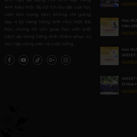
Sức Sin
06/08/
Anh kiểu mới, lấy lợi ích lâu dài của học
viên làm trọng tâm: Không chỉ giảng
Học IEL
dạy 4 kỹ năng tiếng Anh như một bài
Viên UE
học, chúng tôi còn giúp học viên biết
Nhờ Môi
06/08/
cách áp dụng tiếng Anh nhằm phục vụ
Lượng
học tập, công việc và cuộc sống.
Học IEL
WESET: 
TP.HCM 
06/08/
WESET 
Sĩ Mùa 
Khoa họ
06/08/