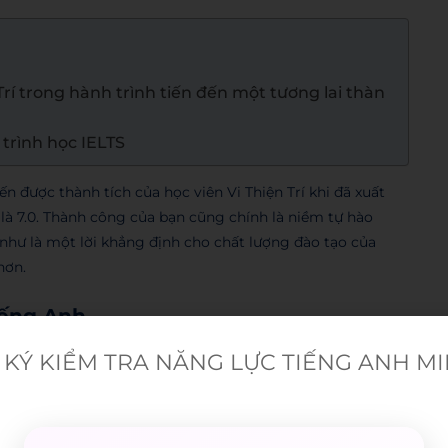
rí trong hành trình tiến đến một tương lai thàn
trình học IELTS
được thành tích của học viên Vi Thiện Trí khi đã xuất
 là 7.0. Thành công của bạn cũng chính là niềm tự hào
hư là một lời khẳng định cho chất lượng đào tạo của
hơn.
tiếng Anh
 tại một ngôi trường nổi tiếng – Western Sydney Việt Nam.
KÝ KIỂM TRA NĂNG LỰC TIẾNG ANH M
ó thể học và tốt nghiệp tại nhiều trường đại học. Vậy nên
ời bạn hỗ trợ và đồng hành trên con đường chinh phục
termediate, Upper – Intermediate cho đến các khóa học