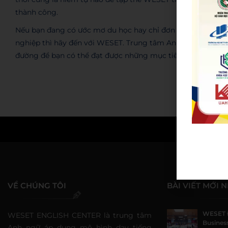
thành công.
Nếu bạn đang có ước mơ du học hay chỉ đơn giản là muốn 
nghiệp thì hãy đến với WESET. Trung tâm Anh ngữ WESET 
đường để bạn có thể đạt được những mục tiêu đề ra trong t
Nguyen Thanh Truc
VỀ CHÚNG TÔI
BÀI VIẾT MỚI 
WESET 
WESET ENGLISH CENTER là trung tâm
Business
Anh ngữ áp dụng mô hình dạy tiếng