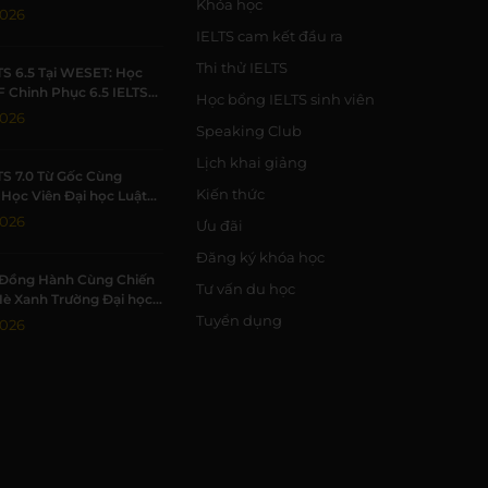
Khóa học
h Viên Khởi Nghiệp
2026
IELTS cam kết đầu ra
Thi thử IELTS
TS 6.5 Tại WESET: Học
F Chinh Phục 6.5 IELTS
Học bổng IELTS sinh viên
 Trường Học Tập Chất
2026
Speaking Club
Lịch khai giảng
TS 7.0 Từ Gốc Cùng
Kiến thức
Học Viên Đại học Luật
Đạt 7.0 IELTS
2026
Ưu đãi
Đăng ký khóa học
Đồng Hành Cùng Chiến
Tư vấn du học
Hè Xanh Trường Đại học
c Tự nhiên, ĐHQG-HCM
Tuyển dụng
2026