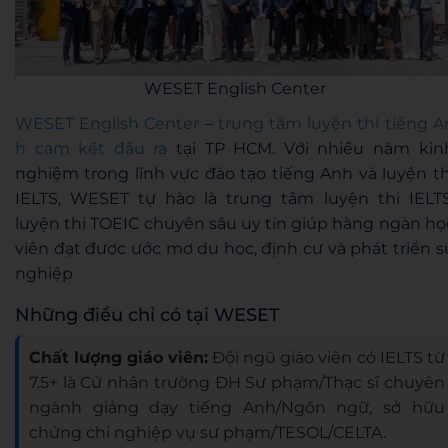
WESET English Center
WESET English Center
–
trung tâm luyện thi tiếng A
h cam kết đầu ra
tại TP HCM. Với nhiều năm kin
nghiệm trong lĩnh vực đào tạo tiếng Anh và luyện th
IELTS, WESET tự hào là trung tâm luyện thi IELTS
luyện thi TOEIC chuyên sâu uy tín giúp hàng ngàn họ
viên đạt được ước mơ du học, định cư và phát triển s
nghiệp
Những điều chỉ có tại WESET
Chất lượng giáo viên:
Đội ngũ giáo viên có IELTS từ
7.5+ là Cử nhân trường ĐH Sư phạm/Thạc sĩ chuyên
ngành giảng dạy tiếng Anh/Ngôn ngữ, sở hữu
chứng chỉ nghiệp vụ sư phạm/TESOL/CELTA.