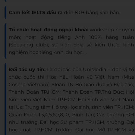
Cam kết IELTS đầu ra
đến 8.0+ bằng văn bản.
Tổ chức hoạt động ngoại khoá:
workshop chuyên
môn; hoạt động tiếng Anh 100% hàng tuần
(Speaking club); sự kiện chia sẻ kiến thức, kinh
nghiệm học tiếng Anh, du học,…
Đối tác uy tín:
Là đối tác của UniMedia – đơn vị tổ
chức cuộc thi Hoa hậu Hoàn vũ Việt Nam (Miss
Cosmo Vietnam), Đoàn TN Bộ Giáo dục và Đào tạo;
Thành Đoàn TP.HCM; Thành Đoàn TP.Thủ Đức; Hội
Sinh viên Việt Nam TP.HCM; Hội Sinh viên Việt Nam
tại Úc; Trung tâm Hỗ trợ Học sinh, sinh viên TP.HCM;
Quận Đoàn 1,3,4,5,6,7,8,10, Bình Tân; Các trường ĐH
như trường Đại học Sư phạm TP.HCM, trường Đại
học Luật TP.HCM, trường Đại học Mở TP.HCM và