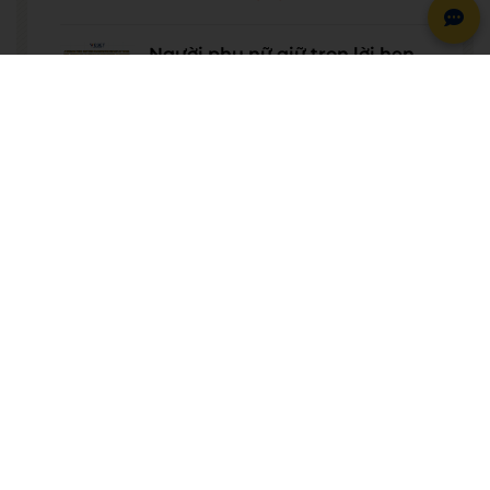
Người phụ nữ giữ trọn lời hẹn
gần 60 năm được công nhận là
vợ liệt sĩ
20/07/2026
© BẢN QUYỀN THUỘC VỀ
WESET ENGLISH CENTER
VỀ CHÚNG TÔI
WESET ENGLISH CENTER là trung tâm Anh ngữ áp
dụng mô hình dạy tiếng Anh kiểu mới, lấy lợi ích lâu
dài của học viên làm trọng tâm: Không chỉ giảng
dạy 4 kỹ năng tiếng Anh như một bài học, chúng