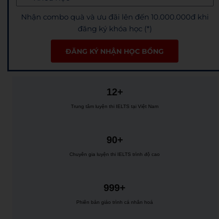
Nhận combo quà và ưu đãi lên đến 10.000.000đ khi
đăng ký khóa học (*)
ĐĂNG KÝ NHẬN HỌC BỔNG
12+
Trung tâm luyện thi IELTS tại Việt Nam
90+
Chuyên gia luyện thi IELTS trình độ cao
999+
Phiên bản giáo trình cá nhân hoá