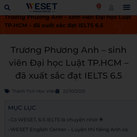
0
Trang chủ
Thành tích học viên
Trương Phương Anh – sinh viên Đại học Luật
TP.HCM – đã xuất sắc đạt IELTS 6.5
Trương Phương Anh – sinh
viên Đại học Luật TP.HCM –
đã xuất sắc đạt IELTS 6.5
Thành Tích Học Viên
22/10/2025
MỤC LỤC
Có WESET, 6.5 IELTS là chuyện nhỏ! 🌟
WESET English Center – Luyện thi tiếng Anh ca