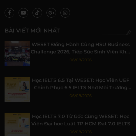
BÀI VIẾT MỚI NHẤT
WESET Đồng Hành Cùng HSU Business
Challenge 2026, Tiếp Sức Sinh Viên Khởi
Nghiệp
06/08/2026
Học IELTS 6.5 Tại WESET: Học Viên UEF
Chinh Phục 6.5 IELTS Nhờ Môi Trường
Học Tập Chất Lượng
06/08/2026
Học IELTS 7.0 Từ Gốc Cùng WESET: Học
Viên Đại học Luật TP.HCM Đạt 7.0 IELTS
06/08/2026