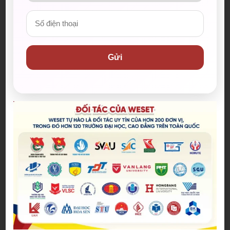
Bài viết mới nhất
Spider-Man: Brand New Day – Bộ
phim được kỳ vọng đưa MCU trở
lại thời kỳ đỉnh cao
Gửi
04/08/2026
The Odyssey lập kỷ lục doanh
thu mở màn trong sự nghiệp
Christopher Nolan
22/07/2026
WE SHARE: Ước mơ lớn từ một
góc học tập nhỏ của nữ sinh
Nguyễn Thảo Trang
21/07/2026
Người phụ nữ giữ trọn lời hẹn