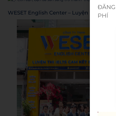
ĐĂNG 
WESET English Center – Luyện thi tiếng 
PHÍ