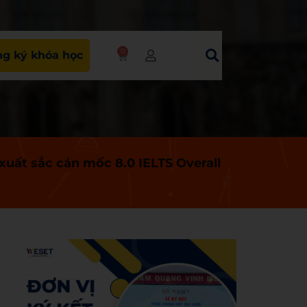
0
g ký khóa học
uất sắc cán mốc 8.0 IELTS Overall