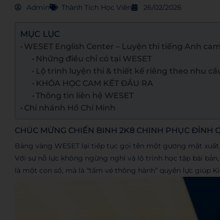
Admin
Thành Tích Học Viên
26/02/2026
MỤC LỤC
WESET English Center – Luyện thi tiếng Anh cam
Những điều chỉ có tại WESET
Lộ trình luyện thi & thiết kế riêng theo nhu cầ
KHÓA HỌC CAM KẾT ĐẦU RA
Thông tin liên hệ WESET
Chi nhánh Hồ Chí Minh
CHÚC MỪNG CHIẾN BINH 2K8 CHINH PHỤC ĐỈNH CA
Bảng vàng WESET lại tiếp tục gọi tên một gương mặt xuất
Với sự nỗ lực không ngừng nghỉ và lộ trình học tập bài bản
là một con số, mà là “tấm vé thông hành” quyền lực giúp K