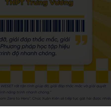
i WESET rất tận tình giúp đỡ, giải đáp thắc mắc và giải quyết
mình nâng trình nhanh chóng.
“
m Zero to Hero”. Chúc Xuân Kiên sẽ tiếp tục gặt hái được nhiề
ếp theo chưa?