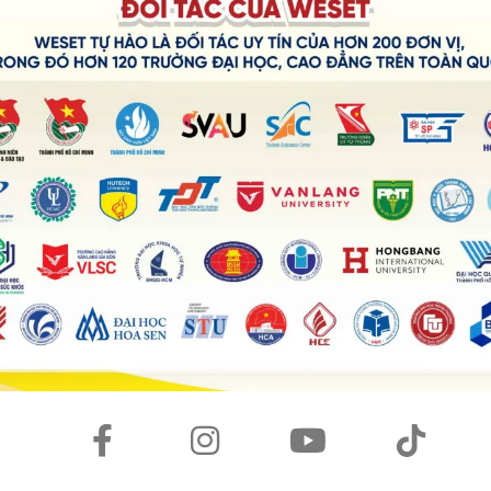
nglish Center
m kết đầu ra
tại TP HCM. Với nhiều năm kinh nghiệm trong lĩn
trung tâm luyện thi IELTS, luyện thi TOEIC chuyên sâu uy tín giú
t triển sự nghiệp
.5+ là Cử nhân trường ĐH Sư phạm/Thạc sĩ chuyên ngành giảng
sư phạm/TESOL/CELTA.