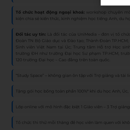
Tổ chức hoạt động ngoại khoá:
workshop chuyên môn
kiện chia sẻ kiến thức, kinh nghiệm học tiếng Anh, du h
Đối tác uy tín:
Là đối tác của UniMedia – đơn vị tổ ch
Đoàn TN Bộ Giáo dục và Đào tạo; Thành Đoàn TP.HCM; 
Sinh viên Việt Nam tại Úc; Trung tâm Hỗ trợ Học sinh,
trường ĐH như trường Đại học Sư phạm TP.HCM, trườ
120 trường Đại học – Cao đẳng trên toàn quốc.
“Study Space” – không gian ôn tập với Trợ giảng và tài l
Tặng gói học bổng toàn phần 100%* khi du học Anh, Úc, 
Lớp online với mô hình đặc biệt 1 Giáo viên – 3 Trợ giản
Tổ chức thi thử mỗi tháng để học viên làm quen với khô