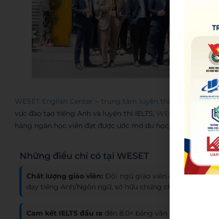
WESET E
WESET English Center
–
trung tâm luyện thi tiếng Anh ca
vực đào tạo tiếng Anh và luyện thi IELTS,
WESET
tự hào là 
hàng ngàn học viên đạt được ước mơ du học, định cư và phá
Những điều chỉ có tại WESET
Chất lượng giáo viên:
Đội ngũ giáo viên có IELTS từ 7
dạy tiếng Anh/Ngôn ngữ, sở hữu chứng chỉ nghiệp vụ 
Cam kết IELTS đầu ra
đến 8.0+ bằng văn bản.