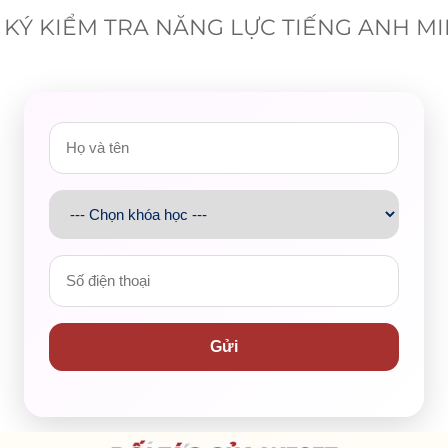
KÝ KIỂM TRA NĂNG LỰC TIẾNG ANH M
Anh cam kết đầu ra
Gửi