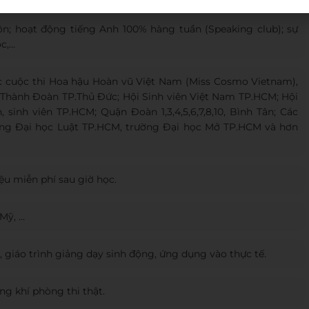
; hoạt động tiếng Anh 100% hàng tuần (Speaking club); sự
ọc,…
ức cuộc thi Hoa hậu Hoàn vũ Việt Nam (Miss Cosmo Vietnam),
Thành Đoàn TP.Thủ Đức; Hội Sinh viên Việt Nam TP.HCM; Hội
 sinh viên TP.HCM; Quận Đoàn 1,3,4,5,6,7,8,10, Bình Tân; Các
ng Đại học Luật TP.HCM, trường Đại học Mở TP.HCM và hơn
iệu miễn phí sau giờ học.
Mỹ, …
g, giáo trình giảng dạy sinh động, ứng dụng vào thực tế.
ng khí phòng thi thật.