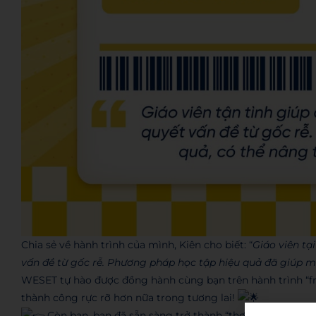
Chia sẻ về hành trình của mình, Kiên cho biết: “
Giáo viên tạ
vấn đề từ gốc rễ. Phương pháp học tập hiệu quả đã giúp 
WESET tự hào được đồng hành cùng bạn trên hành trình “fro
thành công rực rỡ hơn nữa trong tương lai!
Còn bạn, bạn đã sẵn sàng trở thành “thợ săn” IELTS ti