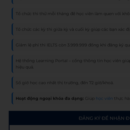
Tổ chức thi thử mỗi tháng để học viên làm quen với khô
Tổ chức các kỳ thi giữa kỳ và cuối kỳ giúp các bạn xác đ
Giảm lệ phí thi IELTS còn 3.999.999 đồng khi đăng ký q
Hệ thống Learning Portal – cổng thông tin học viên giúp
hiệu quả.
Số giờ học cao nhất thị trường, đến 72 giờ/khoá.
Hoạt động ngoại khóa đa dạng:
Giúp
học viên
thực hàn
ĐĂNG KÝ ĐỂ NHẬN Đ