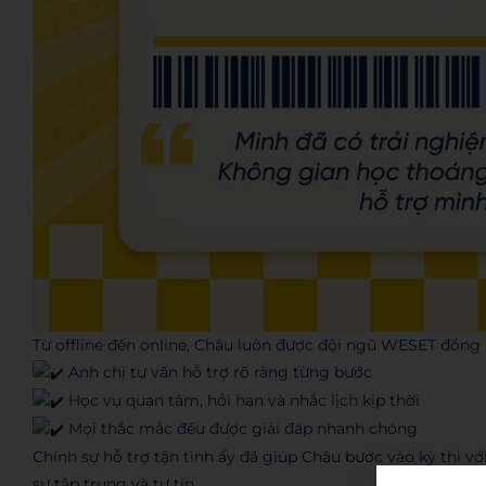
Từ offline đến online, Châu luôn được đội ngũ WESET đồng 
Anh chị tư vấn hỗ trợ rõ ràng từng bước
Học vụ quan tâm, hỏi han và nhắc lịch kịp thời
Mọi thắc mắc đều được giải đáp nhanh chóng
Chính sự hỗ trợ tận tình ấy đã giúp Châu bước vào kỳ thi v
sự tập trung và tự tin.