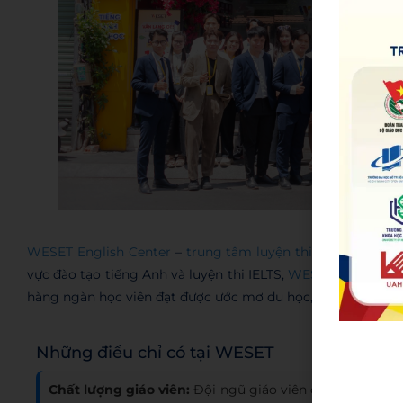
WESET E
WESET English Center
–
trung tâm luyện thi tiếng Anh ca
vực đào tạo tiếng Anh và luyện thi IELTS,
WESET
tự hào là 
hàng ngàn học viên đạt được ước mơ du học, định cư và phá
Những điều chỉ có tại WESET
Chất lượng giáo viên:
Đội ngũ giáo viên có IELTS từ 7