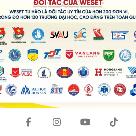
nglish Center
m kết đầu ra
tại TP HCM. Với nhiều năm kinh nghiệm trong lĩn
trung tâm luyện thi IELTS, luyện thi TOEIC chuyên sâu uy tín giú
t triển sự nghiệp
.5+ là Cử nhân trường ĐH Sư phạm/Thạc sĩ chuyên ngành giảng