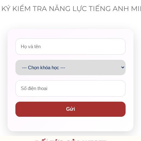
dạn tiến gần hơn đến cánh cửa Đại học mình mong muốn
KÝ KIỂM TRA NĂNG LỰC TIẾNG ANH M
học sinh cấp 2 đến sinh viên Đại học, người đi làm đều có thể
Anh cam kết đầu ra
Gửi