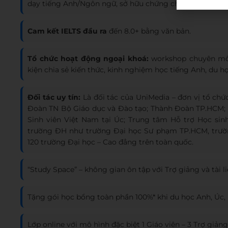
dạy tiếng Anh/Ngôn ngữ, sở hữu chứng chỉ nghiệp vụ 
Cam kết IELTS đầu ra
đến 8.0+ bằng văn bản.
Tổ chức hoạt động ngoại khoá:
workshop chuyên môn
kiện chia sẻ kiến thức, kinh nghiệm học tiếng Anh, du h
Đối tác uy tín:
Là đối tác của UniMedia – đơn vị tổ ch
Đoàn TN Bộ Giáo dục và Đào tạo; Thành Đoàn TP.HCM; 
Sinh viên Việt Nam tại Úc; Trung tâm Hỗ trợ Học sinh,
trường ĐH như trường Đại học Sư phạm TP.HCM, trườ
120 trường Đại học – Cao đẳng trên toàn quốc.
“Study Space” – không gian ôn tập với Trợ giảng và tài l
Tặng gói học bổng toàn phần 100%* khi du học Anh, Úc, 
Lớp online với mô hình đặc biệt 1 Giáo viên – 3 Trợ giản