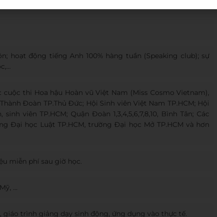
sư phạm/TESOL/CELTA.
; hoạt động tiếng Anh 100% hàng tuần (Speaking club); sự
ọc,…
ức cuộc thi Hoa hậu Hoàn vũ Việt Nam (Miss Cosmo Vietnam),
Thành Đoàn TP.Thủ Đức; Hội Sinh viên Việt Nam TP.HCM; Hội
 sinh viên TP.HCM; Quận Đoàn 1,3,4,5,6,7,8,10, Bình Tân; Các
ng Đại học Luật TP.HCM, trường Đại học Mở TP.HCM và hơn
iệu miễn phí sau giờ học.
Mỹ, …
g, giáo trình giảng dạy sinh động, ứng dụng vào thực tế.