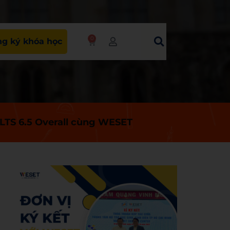
0
g ký khóa học
LTS 6.5 Overall cùng WESET