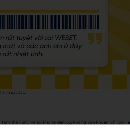
hành sát sao:
ới tâm thế vững vàng, không đắn đo, không băn khoăn, chỉ còn lạ