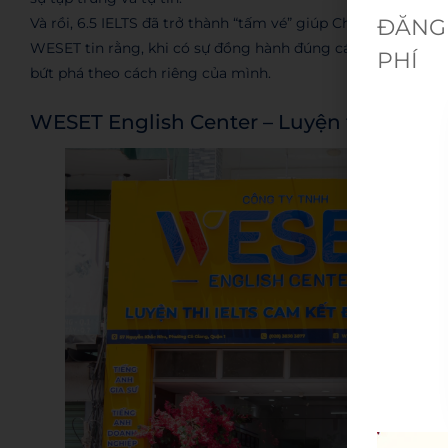
Và rồi, 6.5 IELTS đã trở thành “tấm vé” giúp Châu mạnh 
ĐĂNG 
WESET tin rằng, khi có sự đồng hành đúng cách, mỗi bạn từ 
PHÍ
bứt phá theo cách riêng của mình.
WESET English Center – Luyện thi tiếng 