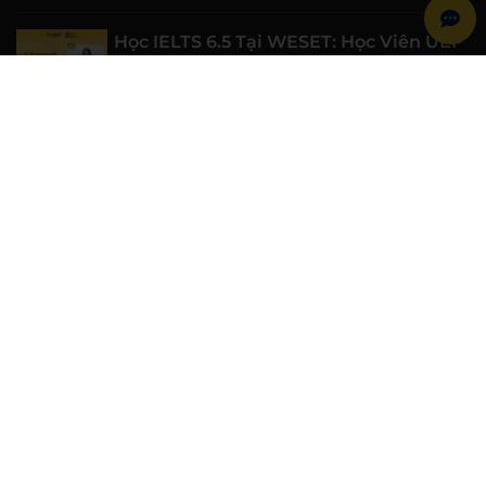
Học IELTS 6.5 Tại WESET: Học Viên UEF
Chinh Phục 6.5 IELTS Nhờ Môi Trường
Học Tập Chất Lượng
06/08/2026
Học IELTS 7.0 Từ Gốc Cùng WESET: Học
Viên Đại học Luật TP.HCM Đạt 7.0 IELTS
06/08/2026
WESET Đồng Hành Cùng Chiến Sĩ Mùa
Hè Xanh Trường Đại học Khoa học Tự
nhiên, ĐHQG-HCM
06/08/2026
WESET ENGLISH CENTER
Khóa học