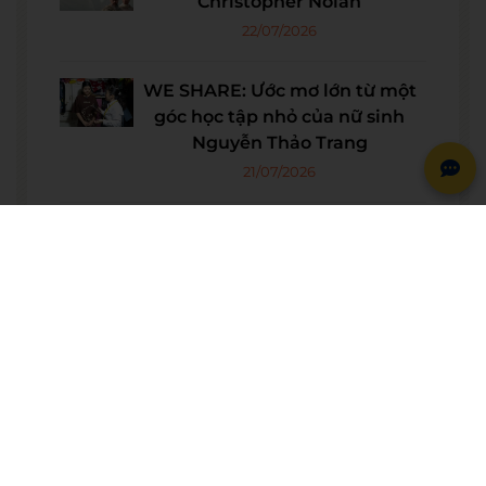
Christopher Nolan
22/07/2026
WE SHARE: Ước mơ lớn từ một
góc học tập nhỏ của nữ sinh
Nguyễn Thảo Trang
21/07/2026
Người phụ nữ giữ trọn lời hẹn
gần 60 năm được công nhận là
vợ liệt sĩ
20/07/2026
© BẢN QUYỀN THUỘC VỀ
WESET ENGLISH CENTER