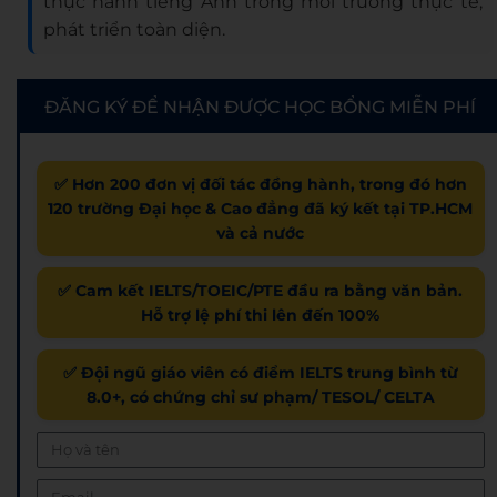
thực hành tiếng Anh trong môi trường thực tế,
phát triển toàn diện.
ĐĂNG KÝ ĐỂ NHẬN ĐƯỢC HỌC BỔNG MIỄN PHÍ
✅ Hơn 200 đơn vị đối tác đồng hành, trong đó hơn
120 trường Đại học & Cao đẳng đã ký kết tại TP.HCM
và cả nước
✅ Cam kết IELTS/TOEIC/PTE đầu ra bằng văn bản.
Hỗ trợ lệ phí thi lên đến 100%
✅ Đội ngũ giáo viên có điểm IELTS trung bình từ
8.0+, có chứng chỉ sư phạm/ TESOL/ CELTA