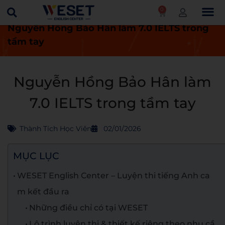
0
Trang chủ
Thành tích học viên
Nguyễn Hồng Bảo Hân làm 7.0 IELTS trong
tầm tay
Nguyễn Hồng Bảo Hân làm
7.0 IELTS trong tầm tay
Thành Tích Học Viên
02/01/2026
MỤC LỤC
WESET English Center – Luyện thi tiếng Anh ca
m kết đầu ra
Những điều chỉ có tại WESET
Lộ trình luyện thi & thiết kế riêng theo nhu cầ