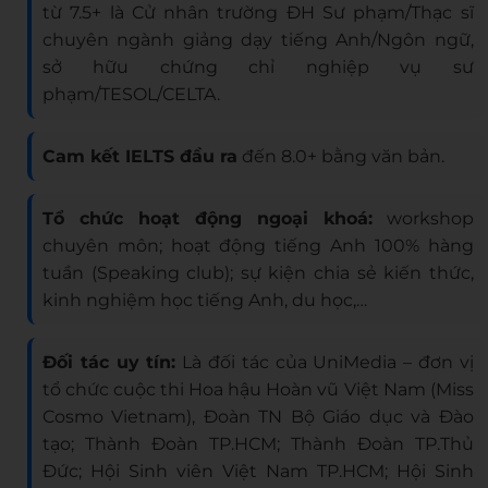
từ 7.5+ là Cử nhân trường ĐH Sư phạm/Thạc sĩ
chuyên ngành giảng dạy tiếng Anh/Ngôn ngữ,
sở hữu chứng chỉ nghiệp vụ sư
phạm/TESOL/CELTA.
Cam kết IELTS đầu ra
đến 8.0+ bằng văn bản.
Tổ chức hoạt động ngoại khoá:
workshop
chuyên môn; hoạt động tiếng Anh 100% hàng
tuần (Speaking club); sự kiện chia sẻ kiến thức,
kinh nghiệm học tiếng Anh, du học,…
Đối tác uy tín:
Là đối tác của UniMedia – đơn vị
tổ chức cuộc thi Hoa hậu Hoàn vũ Việt Nam (Miss
Cosmo Vietnam), Đoàn TN Bộ Giáo dục và Đào
tạo; Thành Đoàn TP.HCM; Thành Đoàn TP.Thủ
Đức; Hội Sinh viên Việt Nam TP.HCM; Hội Sinh