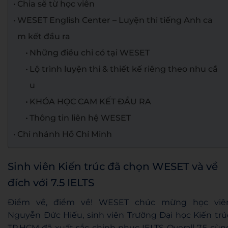
Chia sẽ từ học viên
WESET English Center – Luyện thi tiếng Anh ca
m kết đầu ra
Những điều chỉ có tại WESET
Lộ trình luyện thi & thiết kế riêng theo nhu cầ
u
KHÓA HỌC CAM KẾT ĐẦU RA
Thông tin liên hệ WESET
Chi nhánh Hồ Chí Minh
Sinh viên Kiến trúc đã chọn WESET và về
đích với 7.5 IELTS
Điểm về, điểm về! WESET chúc mừng học viê
Nguyễn Đức Hiếu, sinh viên Trường Đại học Kiến trú
TP.HCM đã xuất sắc chinh phục IELTS Overall 7.5 cùn