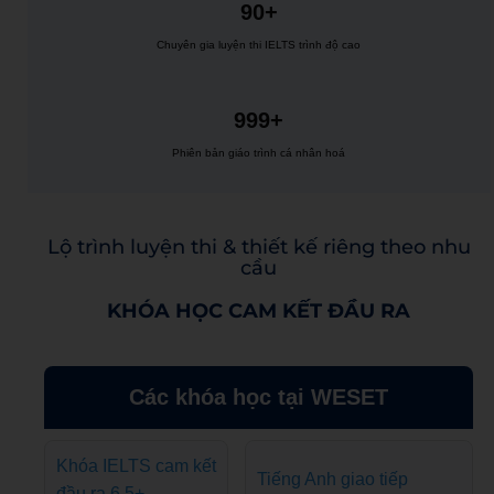
90+
Chuyên gia luyện thi IELTS trình độ cao
999+
Phiên bản giáo trình cá nhân hoá
Lộ trình luyện thi & thiết kế riêng theo nhu
cầu
KHÓA HỌC CAM KẾT ĐẦU RA
Các khóa học tại WESET
Khóa IELTS cam kết
Tiếng Anh giao tiếp
đầu ra 6.5+