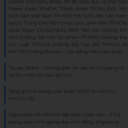
Cosmo Vietnam), Đoàn TN Bộ Giáo dục và Đào tạo;
Thành Đoàn TP.HCM; Thành Đoàn TP.Thủ Đức; Hội
Sinh viên Việt Nam TP.HCM; Hội Sinh viên Việt Nam
tại Úc; Trung tâm Hỗ trợ Học sinh, sinh viên TP.HCM;
Quận Đoàn 1,3,4,5,6,7,8,10, Bình Tân; Các trường ĐH
như trường Đại học Sư phạm TP.HCM, trường Đại
học Luật TP.HCM, trường Đại học Mở TP.HCM và
hơn 120 trường Đại học – Cao đẳng trên toàn quốc.
“Study Space” – không gian ôn tập với Trợ giảng và
tài liệu miễn phí sau giờ học.
Tặng gói học bổng toàn phần 100%* khi du học
Anh, Úc, Mỹ, …
Lớp online với mô hình đặc biệt 1 Giáo viên – 3 Trợ
giảng, giáo trình giảng dạy sinh động, ứng dụng