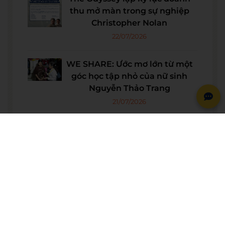
thu mở màn trong sự nghiệp
Christopher Nolan
22/07/2026
WE SHARE: Ước mơ lớn từ một
góc học tập nhỏ của nữ sinh
Nguyễn Thảo Trang
21/07/2026
Người phụ nữ giữ trọn lời hẹn
gần 60 năm được công nhận là
vợ liệt sĩ
20/07/2026
© BẢN QUYỀN THUỘC VỀ
WESET ENGLISH CENTER