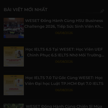
BÀI VIẾT MỚI NHẤT
WESET Đồng Hành Cùng HSU Business
Challenge 2026, Tiếp Sức Sinh Viên Khởi
Nghiệp
06/08/2026
Học IELTS 6.5 Tại WESET: Học Viên UEF
Chinh Phục 6.5 IELTS Nhờ Môi Trường
Học Tập Chất Lượng
06/08/2026
Học IELTS 7.0 Từ Gốc Cùng WESET: Học
Viên Đại học Luật TP.HCM Đạt 7.0 IELTS
06/08/2026
WESET Đồng Hành Cùng Chiến Sĩ Mùa