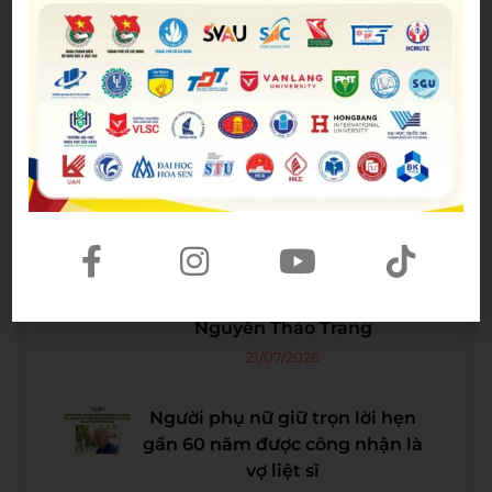
phim được kỳ vọng đưa MCU trở
lại thời kỳ đỉnh cao
04/08/2026
The Odyssey lập kỷ lục doanh
thu mở màn trong sự nghiệp
Christopher Nolan
22/07/2026
WE SHARE: Ước mơ lớn từ một
góc học tập nhỏ của nữ sinh
Nguyễn Thảo Trang
21/07/2026
Người phụ nữ giữ trọn lời hẹn
gần 60 năm được công nhận là
vợ liệt sĩ