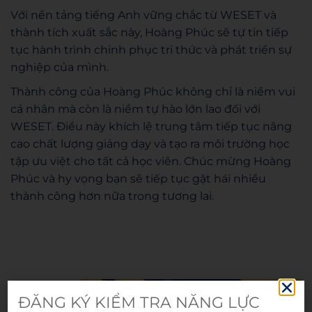
Với nền tảng tiếng Anh vững chắc từ WESET và
thành tích xuất sắc này, Hoàng Phúc sẽ tự tin tiếp
tục hành trình chinh phục tri thức và phát triển sự
nghiệp của mình.
Thành công của Hoàng Phúc không chỉ là niềm vui
cá nhân mà còn là niềm tự hào lớn lao đối với
WESET. Điều này khích lệ trung tâm tiếp tục nâng
cao chất lượng giảng dạy và tạo ra môi trường học
tập ưu việt cho tất cả học viên. Chúc mừng Hoàng
Phúc và hy vọng bạn sẽ tiếp tục gặt hái nhiều
thành công hơn nữa trong tương lai.
WESET
ĐĂNG KÝ KIỂM TRA NĂNG LỰC