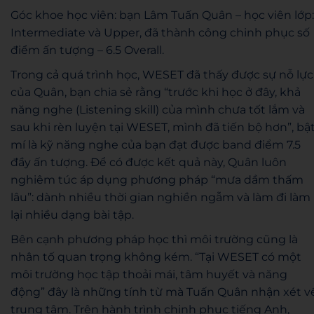
Góc khoe học viên: bạn Lâm Tuấn Quân – học viên lớp:
Intermediate và Upper, đã thành công chinh phục số
điểm ấn tượng – 6.5 Overall.
Trong cả quá trình học, WESET đã thấy được sự nỗ lực
của Quân, bạn chia sẻ rằng “trước khi học ở đây, khả
năng nghe (Listening skill) của mình chưa tốt lắm và
sau khi rèn luyện tại WESET, mình đã tiến bộ hơn”, bậ
mí là kỹ năng nghe của bạn đạt được band điểm 7.5
đầy ấn tượng. Để có được kết quả này, Quân luôn
nghiêm túc áp dụng phương pháp “mưa dầm thấm
lâu”: dành nhiều thời gian nghiền ngẫm và làm đi làm
lại nhiều dạng bài tập.
Bên cạnh phương pháp học thì môi trường cũng là
nhân tố quan trọng không kém. “Tại WESET có một
môi trường học tập thoải mái, tâm huyết và năng
động” đây là những tính từ mà Tuấn Quân nhận xét v
trung tâm. Trên hành trình chinh phục tiếng Anh,