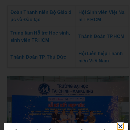
Đoàn Thanh niên Bộ Giáo d
Hội Sinh viên Việt Na
ục và Đào tạo
m TP.HCM
Trung tâm Hỗ trợ Học sinh,
Thành Đoàn TP.HCM
sinh viên TP.HCM
Hội Liên hiệp Thanh
Thành Đoàn TP. Thủ Đức
niên Việt Nam