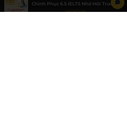
Chinh Phục 6.5 IELTS Nhờ Môi Trường
Học Tập Chất Lượng
06/08/2026
Học IELTS 7.0 Từ Gốc Cùng WESET: Học
Viên Đại học Luật TP.HCM Đạt 7.0 IELTS
06/08/2026
WESET Đồng Hành Cùng Chiến Sĩ Mùa
Hè Xanh Trường Đại học Khoa học Tự
nhiên, ĐHQG-HCM
06/08/2026
Học bổng Anh văn dành cho tài xế công
nghệ lên tới 10 triệu đồng tại WESET
04/08/2026