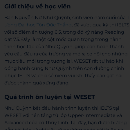
Giới thiệu về học viên
Bạn Nguyễn Nữ Như Quỳnh, sinh viên năm cuối của
T
ường Đại học Tôn Đức Thắng
, đã vượt qua kỳ thi IELTS
với số điểm ấn tượng 6.5, trong đó kỹ năng Reading
đạt 7.5. Đây là một cột mốc quan trọng trong hành
trình học tập của Như Quỳnh, giúp bạn hoàn thành
yêu cầu đầu ra của trường và mở ra cơ hội cho những
mục tiêu mới trong tương lai. WESET rất tự hào khi
đồng hành cùng Như Quỳnh trên con đường chinh
phục IELTS và chia sẻ niềm vui khi thấy bạn gặt hái
được thành quả xứng đáng.
Quá trình ôn luyện tại WESET
Như Quỳnh bắt đầu hành trình luyện thi IELTS tại
WESET với nền tảng từ lớp Upper-Intermediate và
Advanced của cô Thùy Linh. Tại đây, bạn được hướng
dẫn bài bản và chi tiết về phương pháp cải thiện cả