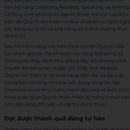
bốn kỹ năng: Listening, Reading, Speaking, và Writing.
Cô Thùy Linh không chỉ dạy kỹ thuật mà còn tạo điều
kiện để Quỳnh rèn luyện tư duy và phản xạ ngôn ngữ,
xây dựng sự tự tin và khả năng xử lý tình huống thực
tế khi thi.
Sau khi nắm vững các kiến thức cơ bản, Quỳnh tiếp
tục tham gia các lớp ôn luyện kỹ năng Speaking và
Writing do thầy Minh Huy giảng dạy. Với phong cách
truyền đạt sáng tạo và gần gũi, thầy Huy đã giúp
Quỳnh cải thiện rõ rệt khả năng diễn đạt và lập luận
trong bài nói cũng như bài viết. Song song đó, lớp
Intensive do cô Như Ý phụ trách đã củng cố kiến thức
tổng quát, giúp Quỳnh hoàn thiện kỹ năng ở mức cao
hơn, sẵn sàng đối mặt với bài thi chính thức.
Đạt được thành quả đáng tự hào
Thành công của Như Quỳnh không chỉ là kết quả của