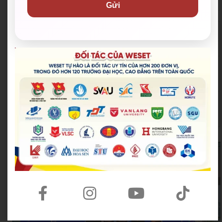
Gửi
Đoàn Thanh niên Bộ Giáo d
Hội Sinh viên Việt Na
ục và Đào tạo
m TP.HCM
Trung tâm Hỗ trợ Học sinh,
Thành Đoàn TP.HCM
sinh viên TP.HCM
Hội Liên hiệp Thanh
Thành Đoàn TP. Thủ Đức
niên Việt Nam