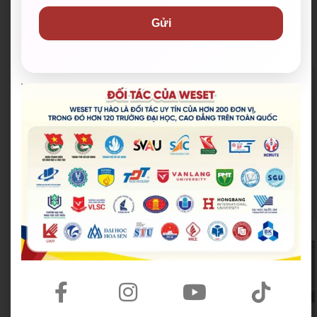
Gửi
Đoàn Thanh niên Bộ Giáo d
Hội Sinh viên Việt Na
ục và Đào tạo
m TP.HCM
Trung tâm Hỗ trợ Học sinh,
Thành Đoàn TP.HCM
sinh viên TP.HCM
Hội Liên hiệp Thanh
Thành Đoàn TP. Thủ Đức
niên Việt Nam