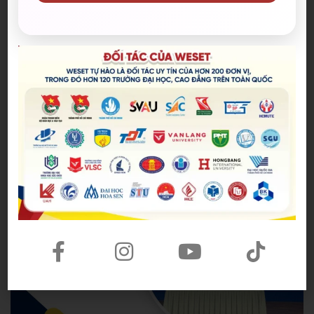
sinh viên Bách khoa
, WESET luôn sẵn sàng đồng
hành với lộ trình học phù hợp, giúp bạn tự tin chinh
phục mục tiêu
IELTS 7.0+
và mở rộng cơ hội học
tập, nghề nghiệp trong tương lai.
Hoang Anh