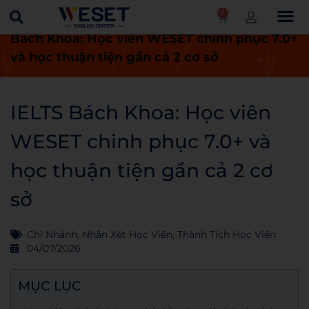
0
Trang chủ
Thành tích học viên
IELTS
Bách Khoa: Học viên WESET chinh phục 7.0+
và học thuận tiện gần cả 2 cơ sở
IELTS Bách Khoa: Học viên
WESET chinh phục 7.0+ và
học thuận tiện gần cả 2 cơ
sở
Chi Nhánh
,
Nhận Xét Học Viên
,
Thành Tích Học Viên
04/07/2026
MỤC LỤC