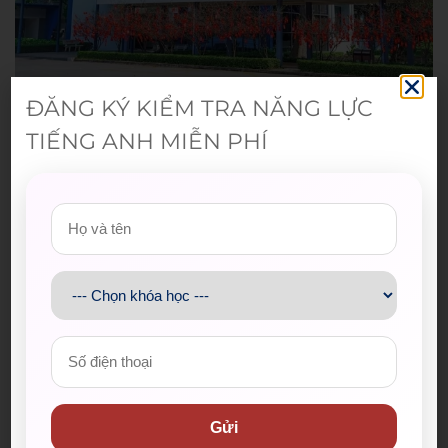
ĐH Bách khoa có 2 cơ sở: Lý Thường Kiệt và Dĩ An.
ĐĂNG KÝ KIỂM TRA NĂNG LỰC
Gần cơ sở Lý Thường Kiệt
TIẾNG ANH MIỄN PHÍ
Sinh viên học tại cơ sở Lý Thường Kiệt có thể lựa
chọn các chi nhánh WESET tại
875A Trần Hưng
Đạo
,
780 Võ Văn Kiệt
hoặc
149 Trần Bình Trọng
–
đều thuận tiện để di chuyển sau giờ học.
Gần cơ sở Dĩ An
Đối với sinh viên học tại cơ sở Dĩ An, WESET có hai
chi nhánh gần trường tại
03 Dân Chủ
và
67 Thống
Nhất
(phường Thủ Đức), giúp việc học IELTS trở nên
linh hoạt và thuận tiện hơn.
Nếu bạn đang tìm kiếm một
trung tâm IELTS cho
Gửi