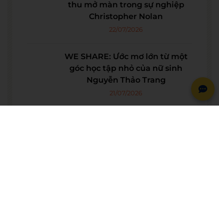
thu mở màn trong sự nghiệp
Christopher Nolan
22/07/2026
WE SHARE: Ước mơ lớn từ một
góc học tập nhỏ của nữ sinh
Nguyễn Thảo Trang
21/07/2026
Người phụ nữ giữ trọn lời hẹn
gần 60 năm được công nhận là
vợ liệt sĩ
20/07/2026
© BẢN QUYỀN THUỘC VỀ
WESET ENGLISH CENTER