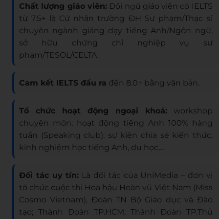
Chất lượng giáo viên:
Đội ngũ giáo viên có IELTS
từ 7.5+ là Cử nhân trường ĐH Sư phạm/Thạc sĩ
chuyên ngành giảng dạy tiếng Anh/Ngôn ngữ,
sở hữu chứng chỉ nghiệp vụ sư
phạm/TESOL/CELTA.
Cam kết IELTS đầu ra
đến 8.0+ bằng văn bản.
Tổ chức hoạt động ngoại khoá:
workshop
chuyên môn; hoạt động tiếng Anh 100% hàng
tuần (Speaking club); sự kiện chia sẻ kiến thức,
kinh nghiệm học tiếng Anh, du học,…
Đối tác uy tín:
Là đối tác của UniMedia – đơn vị
tổ chức cuộc thi Hoa hậu Hoàn vũ Việt Nam (Miss
Cosmo Vietnam), Đoàn TN Bộ Giáo dục và Đào
tạo; Thành Đoàn TP.HCM; Thành Đoàn TP.Thủ