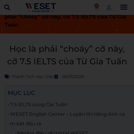
0
Trang chủ
Thành tích học viên
Học là
phải “choáy” cỡ này, cỡ 7.5 IELTS của Từ Gia
Tuấn
Học là phải “choáy” cỡ này,
cỡ 7.5 IELTS của Từ Gia Tuấn
Thành Tích Học Viên
05/01/2026
MỤC LỤC
7.5 IELTS cùng Gia Tuấn
WESET English Center – Luyện thi tiếng Anh ca
m kết đầu ra
Những điều chỉ có tại WESET