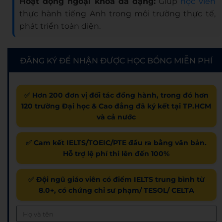
Hoạt động ngoại khóa đa dạng:
Giúp
học viên
thực hành tiếng Anh trong môi trường thực tế,
phát triển toàn diện.
ĐĂNG KÝ ĐỂ NHẬN ĐƯỢC HỌC BỔNG MIỄN PHÍ
✅ Hơn 200 đơn vị đối tác đồng hành, trong đó hơn
120 trường Đại học & Cao đẳng đã ký kết tại TP.HCM
và cả nước
✅ Cam kết IELTS/TOEIC/PTE đầu ra bằng văn bản.
Hỗ trợ lệ phí thi lên đến 100%
✅ Đội ngũ giáo viên có điểm IELTS trung bình từ
8.0+, có chứng chỉ sư phạm/ TESOL/ CELTA