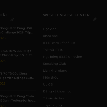
NHẤT
WESET ENGLISH CENTER
Đồng Hành Cùng HSU
Học viên
 Challenge 2026, Tiếp
Khóa học
h Viên Khởi Nghiệp
2026
IELTS cam kết đầu ra
Thi thử IELTS
TS 6.5 Tại WESET: Học
F Chinh Phục 6.5 IELTS
Học bổng IELTS sinh viên
 Trường Học Tập Chất
2026
Speaking Club
Lịch khai giảng
TS 7.0 Từ Gốc Cùng
Kiến thức
Học Viên Đại học Luật
Đạt 7.0 IELTS
2026
Ưu đãi
Đăng ký khóa học
Đồng Hành Cùng Chiến
Tư vấn du học
Hè Xanh Trường Đại học
c Tự nhiên, ĐHQG-HCM
Tuyển dụng
2026