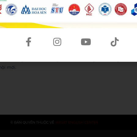
 cho những giấc mơ vươn ra biển lớn tiếp theo của Khôi.
ự kiên trì và tư duy học tập đúng đắn.
LTS của riêng mình chưa? Hãy để WESET đồng hành cùng
hội mới.
© BẢN QUYỀN THUỘC VỀ
WESET ENGLISH CENTER