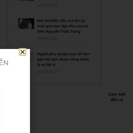
22/07/2026
WE SHARE: Ước mơ lớn từ
một góc học tập nhỏ của nữ
sinh Nguyễn Thảo Trang
21/07/2026
Người phụ nữ giữ trọn lời hẹn
gần 60 năm được công nhận
IỄN
là vợ liệt sĩ
20/07/2026
Cam kết
đầu ra