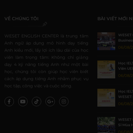
VỀ CHÚNG TÔI
BÀI VIẾT MỚI 
WESET 
WESET ENGLISH CENTER là trung tâm
Business
Anh ngữ áp dụng mô hình dạy tiếng
Sức Sin
06/08/
Anh kiểu mới, lấy lợi ích lâu dài của học
viên làm trọng tâm: Không chỉ giảng
Học IEL
dạy 4 kỹ năng tiếng Anh như một bài
Viên UE
học, chúng tôi còn giúp học viên biết
Nhờ Môi
06/08/
cách áp dụng tiếng Anh nhằm phục vụ
Lượng
học tập, công việc và cuộc sống.
Học IEL
WESET: 
TP.HCM 
06/08/
WESET 
Sĩ Mùa 
Khoa họ
06/08/