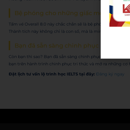
Bệ phóng cho những giấc mơ vươn xa
Tấm vé Overall 8.0 này chắc chắn sẽ là bệ phóng vững chắc
Thành tích này không chỉ là con số, mà là minh chứng cho s
Bạn đã sẵn sàng chinh phục IELTS?
Còn bạn thì sao? Bạn đã sẵn sàng chinh phục mục tiêu IE
bạn trên hành trình chinh phục tri thức và mở ra những cơ 
Đặt lịch tư vấn lộ trình học IELTS tại đây:
Đăng ký ngay
Admin