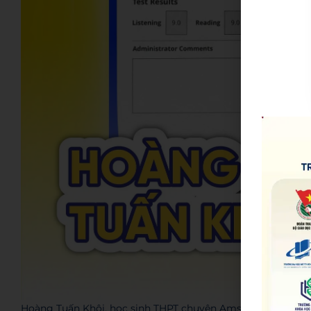
Hoàng Tuấn Khôi, học sinh THPT chuyên Amsterdam đạt IELT