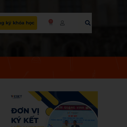
0
g ký khóa học