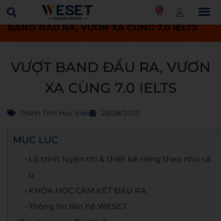
0
Trang chủ
Thành tích học viên
VƯỢT
BAND ĐẦU RA, VƯƠN XA CÙNG 7.0 IELTS
VƯỢT BAND ĐẦU RA, VƯƠN
XA CÙNG 7.0 IELTS
Thành Tích Học Viên
25/08/2025
MỤC LỤC
Lộ trình luyện thi & thiết kế riêng theo nhu cầ
u
KHÓA HỌC CAM KẾT ĐẦU RA
Thông tin liên hệ WESET