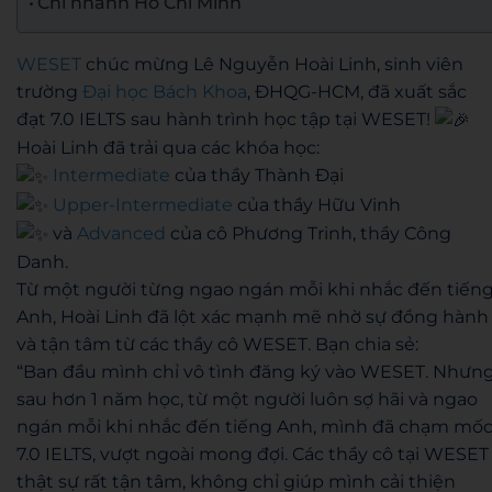
Chi nhánh Hồ Chí Minh
WESET
chúc mừng Lê Nguyễn Hoài Linh, sinh viên
trường
Đại học Bách Khoa
, ĐHQG-HCM, đã xuất sắc
đạt 7.0 IELTS sau hành trình học tập tại WESET!
Hoài Linh đã trải qua các khóa học:
Intermediate
của thầy Thành Đại
Upper-Intermediate
của thầy Hữu Vinh
và
Advanced
của cô Phương Trinh, thầy Công
Danh.
Từ một người từng ngao ngán mỗi khi nhắc đến tiến
Anh, Hoài Linh đã lột xác mạnh mẽ nhờ sự đồng hành
và tận tâm từ các thầy cô WESET. Bạn chia sẻ:
“Ban đầu mình chỉ vô tình đăng ký vào WESET. Nhưn
sau hơn 1 năm học, từ một người luôn sợ hãi và ngao
ngán mỗi khi nhắc đến tiếng Anh, mình đã chạm mố
7.0 IELTS, vượt ngoài mong đợi. Các thầy cô tại WESET
thật sự rất tận tâm, không chỉ giúp mình cải thiện