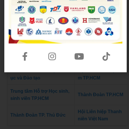
Đoàn Thanh niên Bộ Giáo d
Hội Sinh viên Việt Na
ục và Đào tạo
m TP.HCM
Trung tâm Hỗ trợ Học sinh,
Thành Đoàn TP.HCM
sinh viên TP.HCM
Hội Liên hiệp Thanh
Thành Đoàn TP. Thủ Đức
niên Việt Nam