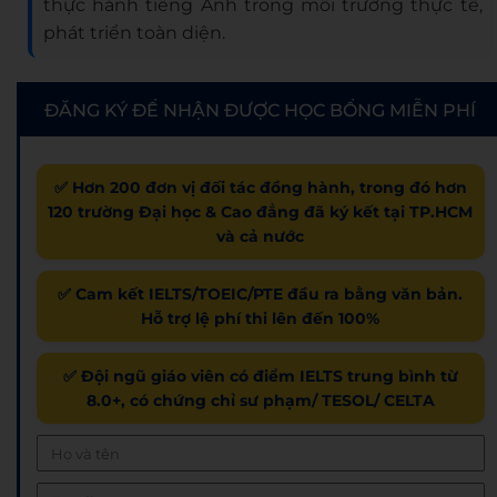
thực hành tiếng Anh trong môi trường thực tế,
phát triển toàn diện.
ĐĂNG KÝ ĐỂ NHẬN ĐƯỢC HỌC BỔNG MIỄN PHÍ
✅ Hơn 200 đơn vị đối tác đồng hành, trong đó hơn
120 trường Đại học & Cao đẳng đã ký kết tại TP.HCM
và cả nước
✅ Cam kết IELTS/TOEIC/PTE đầu ra bằng văn bản.
Hỗ trợ lệ phí thi lên đến 100%
✅ Đội ngũ giáo viên có điểm IELTS trung bình từ
8.0+, có chứng chỉ sư phạm/ TESOL/ CELTA