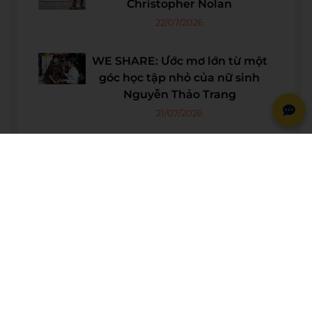
Christopher Nolan
22/07/2026
WE SHARE: Ước mơ lớn từ một
góc học tập nhỏ của nữ sinh
Nguyễn Thảo Trang
21/07/2026
Người phụ nữ giữ trọn lời hẹn
gần 60 năm được công nhận là
vợ liệt sĩ
20/07/2026
© BẢN QUYỀN THUỘC VỀ
WESET ENGLISH CENTER