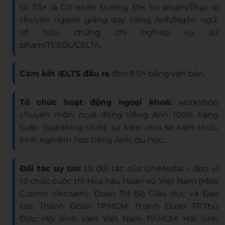
từ 7.5+ là Cử nhân trường ĐH Sư phạm/Thạc sĩ
chuyên ngành giảng dạy tiếng Anh/Ngôn ngữ,
sở hữu chứng chỉ nghiệp vụ sư
phạm/TESOL/CELTA.
Cam kết IELTS đầu ra
đến 8.0+ bằng văn bản.
Tổ chức hoạt động ngoại khoá:
workshop
chuyên môn; hoạt động tiếng Anh 100% hàng
tuần (Speaking club); sự kiện chia sẻ kiến thức,
kinh nghiệm học tiếng Anh, du học,…
Đối tác uy tín:
Là đối tác của UniMedia – đơn vị
tổ chức cuộc thi Hoa hậu Hoàn vũ Việt Nam (Miss
Cosmo Vietnam), Đoàn TN Bộ Giáo dục và Đào
tạo; Thành Đoàn TP.HCM; Thành Đoàn TP.Thủ
Đức; Hội Sinh viên Việt Nam TP.HCM; Hội Sinh