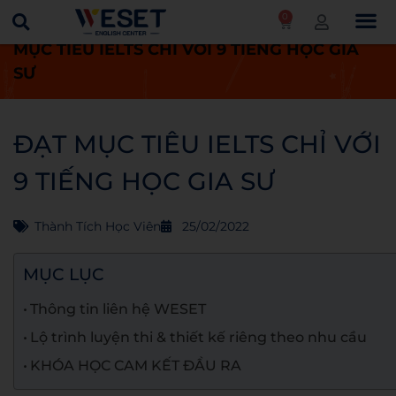
0
Trang chủ
Thành tích học viên
ĐẠT
MỤC TIÊU IELTS CHỈ VỚI 9 TIẾNG HỌC GIA
SƯ
ĐẠT MỤC TIÊU IELTS CHỈ VỚI
9 TIẾNG HỌC GIA SƯ
Thành Tích Học Viên
25/02/2022
MỤC LỤC
Thông tin liên hệ WESET
Lộ trình luyện thi & thiết kế riêng theo nhu cầu
KHÓA HỌC CAM KẾT ĐẦU RA