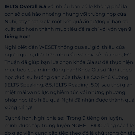
IELTS Overall 5.5
với nhiều bạn có lẽ không phải là
con số quá hào nhoáng nhưng với trường hợp của
Nghi, đây thật sự là một kết quả ấn tượng vì bạn đã
xuất sắc hoàn thành mục tiêu đề ra chỉ với vỏn vẹn
9
tiếng học!
Nghi biết đến WESET thông qua sự giới thiệu của
người quen, dựa trên nhu cầu và chia sẻ của bạn, EC
Thuận đã giúp bạn lựa chọn khóa Gia sư để thực hiện
mục tiêu của mình đúng hạn! Khóa Gia sư Nghi theo
học dưới sự hướng dẫn của thầy Lê Cao Phú Cường
(IELTS Speaking: 8.5, IELTS Reading: 8.0), sau thời gian
miệt mài và nỗ lực nghiêm túc với những phương
pháp học tập hiệu quả, Nghi đã nhận được thành quả
xứng đáng!
Cụ thể hơn, Nghi chia sẻ: “Trong 9 tiếng ôn luyện,
mình được tập trung luyện NGHE – ĐỌC bằng các file
do giáo viên cung cấp tiếp theo đó là chú trọng ôn tậ