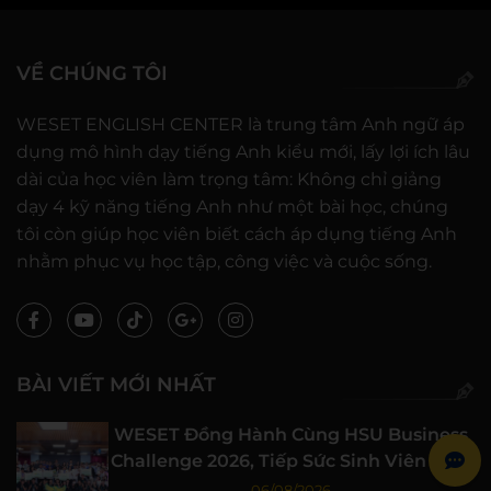
VỀ CHÚNG TÔI
WESET ENGLISH CENTER là trung tâm Anh ngữ áp
dụng mô hình dạy tiếng Anh kiểu mới, lấy lợi ích lâu
dài của học viên làm trọng tâm: Không chỉ giảng
dạy 4 kỹ năng tiếng Anh như một bài học, chúng
tôi còn giúp học viên biết cách áp dụng tiếng Anh
nhằm phục vụ học tập, công việc và cuộc sống.
BÀI VIẾT MỚI NHẤT
WESET Đồng Hành Cùng HSU Business
Challenge 2026, Tiếp Sức Sinh Viên Khởi
Nghiệp
06/08/2026