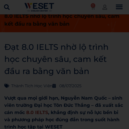
0
Trang chủ
Thành tích học viên
Đạt
8.0 IELTS nhờ lộ trình học chuyên sâu, cam
kết đầu ra bằng văn bản
Đạt 8.0 IELTS nhờ lộ trình
học chuyên sâu, cam kết
đầu ra bằng văn bản
Thành Tích Học Viên
08/07/2025
Vượt qua mọi giới hạn, Nguyễn Nam Quốc – sinh
viên trường Đại học Tôn Đức Thắng – đã xuất sắc
cán mốc
8.0 IELTS
, khẳng định sự nỗ lực bền bỉ
và phương pháp học đúng đắn trong suốt hành
trình học tập tại
WESET