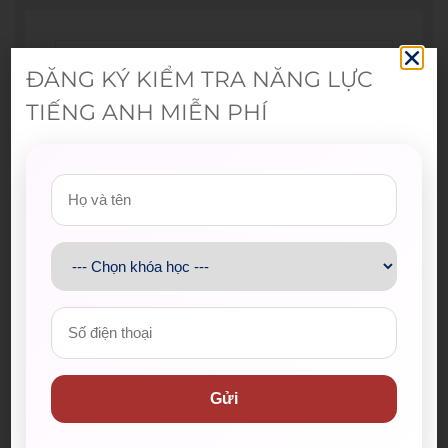
ĐĂNG KÝ KIỂM TRA NĂNG LỰC
TIẾNG ANH MIỄN PHÍ
Bài viết mới nhất
Spider-Man: Brand New Day – Bộ
phim được kỳ vọng đưa MCU trở
lại thời kỳ đỉnh cao
04/08/2026
The Odyssey lập kỷ lục doanh
thu mở màn trong sự nghiệp
Christopher Nolan
22/07/2026
Gửi
WE SHARE: Ước mơ lớn từ một