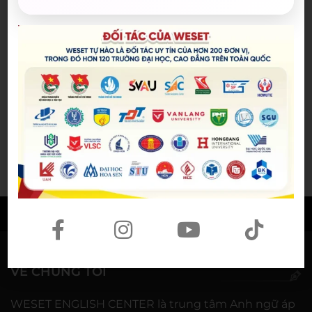
góc học tập nhỏ của nữ sinh
Nguyễn Thảo Trang
21/07/2026
Người phụ nữ giữ trọn lời hẹn
gần 60 năm được công nhận là
vợ liệt sĩ
20/07/2026
© BẢN QUYỀN THUỘC VỀ
WESET ENGLISH CENTER
VỀ CHÚNG TÔI
WESET ENGLISH CENTER là trung tâm Anh ngữ áp