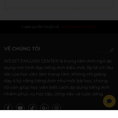
© BẢN QUYỀN THUỘC VỀ
WESET ENGLISH CENTER
VỀ CHÚNG TÔI
WESET ENGLISH CENTER là trung tâm Anh ngữ áp
dụng mô hình dạy tiếng Anh kiểu mới, lấy lợi ích lâu
dài của học viên làm trọng tâm: Không chỉ giảng
dạy 4 kỹ năng tiếng Anh như một bài học, chúng
tôi còn giúp học viên biết cách áp dụng tiếng Anh
nhằm phục vụ học tập, công việc và cuộc sống.