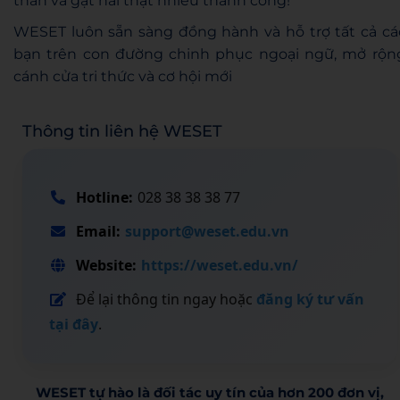
thân và gặt hái thật nhiều thành công!
WESET luôn sẵn sàng đồng hành và hỗ trợ tất cả cá
bạn trên con đường chinh phục ngoại ngữ, mở rộn
cánh cửa tri thức và cơ hội mới
Thông tin liên hệ WESET
Hotline:
028 38 38 38 77
Email:
support@weset.edu.vn
Website:
https://weset.edu.vn/
Để lại thông tin ngay hoặc
đăng ký tư vấn
tại đây
.
WESET tự hào là đối tác uy tín của hơn 200 đơn vị,