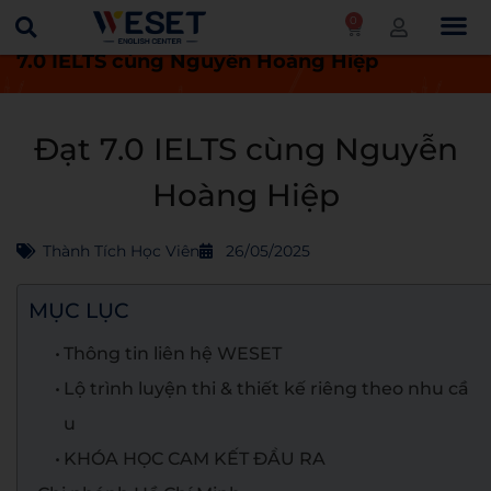
0
Trang chủ
Thành tích học viên
Đạt
7.0 IELTS cùng Nguyễn Hoàng Hiệp
Đạt 7.0 IELTS cùng Nguyễn
Hoàng Hiệp
Thành Tích Học Viên
26/05/2025
MỤC LỤC
Thông tin liên hệ WESET
Lộ trình luyện thi & thiết kế riêng theo nhu cầ
u
KHÓA HỌC CAM KẾT ĐẦU RA