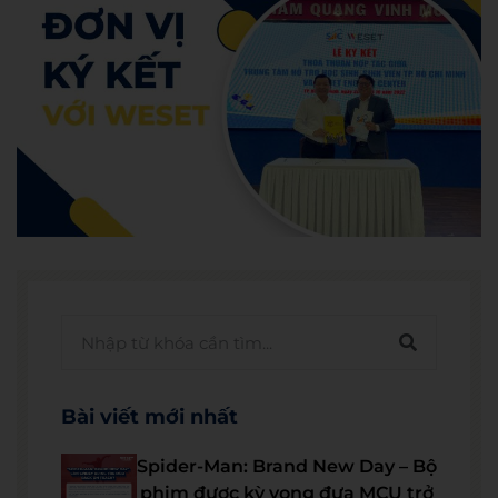
Bài viết mới nhất
Spider-Man: Brand New Day – Bộ
phim được kỳ vọng đưa MCU trở