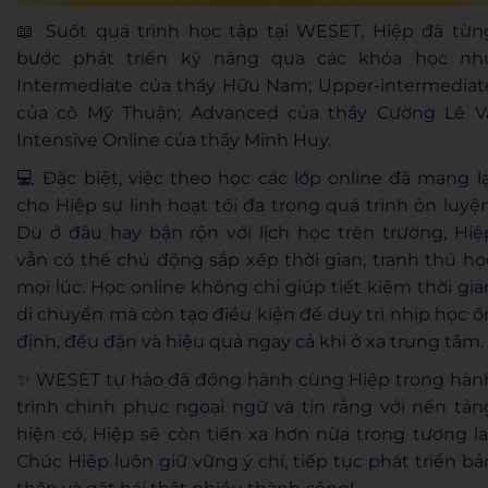
📖 Suốt quá trình học tập tại WESET, Hiệp đã từn
bước phát triển kỹ năng qua các khóa học nh
Intermediate của thầy Hữu Nam; Upper-intermediat
của cô Mỹ Thuận; Advanced của thầy Cường Lê V
Intensive Online của thầy Minh Huy.
💻 Đặc biệt, việc theo học các lớp online đã mang lạ
cho Hiệp sự linh hoạt tối đa trong quá trình ôn luyện
Dù ở đâu hay bận rộn với lịch học trên trường, Hiệ
vẫn có thể chủ động sắp xếp thời gian, tranh thủ họ
mọi lúc. Học online không chỉ giúp tiết kiệm thời gia
di chuyển mà còn tạo điều kiện để duy trì nhịp học ổ
định, đều đặn và hiệu quả ngay cả khi ở xa trung tâm.
✨ WESET tự hào đã đồng hành cùng Hiệp trong hàn
trình chinh phục ngoại ngữ và tin rằng với nền tản
hiện có, Hiệp sẽ còn tiến xa hơn nữa trong tương lai
Chúc Hiệp luôn giữ vững ý chí, tiếp tục phát triển bả