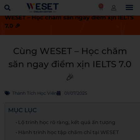
0
Trang chủ
Thành tích học viên
Cùng
WESET – Học chăm săn ngay điểm xịn IELTS
7.0 🎉
Cùng WESET – Học chăm
săn ngay điểm xịn IELTS 7.0
🎉
Thành Tích Học Viên
01/07/2025
MỤC LỤC
Lộ trình học rõ ràng, kết quả ấn tượng
Hành trình học tập chăm chỉ tại WESET