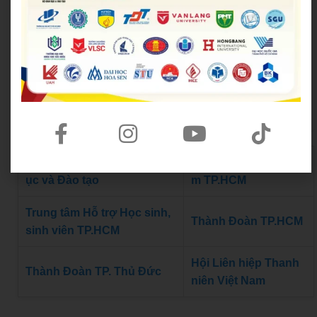
Đoàn Thanh niên Bộ Giáo d
Hội Sinh viên Việt Na
ục và Đào tạo
m TP.HCM
Trung tâm Hỗ trợ Học sinh,
Thành Đoàn TP.HCM
sinh viên TP.HCM
Hội Liên hiệp Thanh
Thành Đoàn TP. Thủ Đức
niên Việt Nam