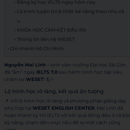
Đăng ký học IELTS ngay hôm nay
Lộ trình luyện thi & thiết kế riêng theo nhu cầ
u
KHÓA HỌC CAM KẾT ĐẦU RA
Thông tin liên hệ WESET
Chi nhánh Hồ Chí Minh
Nguyễn Mai Linh
– sinh viên trường Đại học Sài Gòn
đã “ẵm” ngay
IELTS 7.0
sau hành trình học tập siêu
chăm tại
WESET
! 💪✨
Lộ trình học rõ ràng, kết quả ấn tượng
📌 Với lộ trình học rõ ràng và phương pháp giảng dạy
phù hợp tại
WESET ENGLISH CENTER
, Mai Linh đã
hoàn thành kỳ thi IELTS với kết quả đồng đều ở cả bố
kỹ năng, chạm đến mục tiêu đề ra một cách vững
vàng.