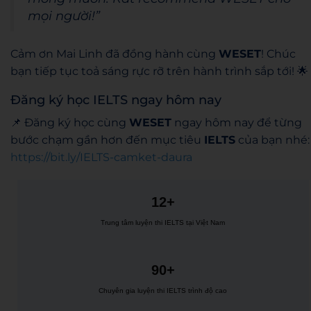
mọi người!”
Cảm ơn Mai Linh đã đồng hành cùng
WESET
! Chúc
bạn tiếp tục toả sáng rực rỡ trên hành trình sắp tới! 🌟
Đăng ký học IELTS ngay hôm nay
📌 Đăng ký học cùng
WESET
ngay hôm nay để từng
bước chạm gần hơn đến mục tiêu
IELTS
của bạn nhé:
https://bit.ly/IELTS-camket-daura
12+
Trung tâm luyện thi IELTS tại Việt Nam
90+
Chuyên gia luyện thi IELTS trình độ cao