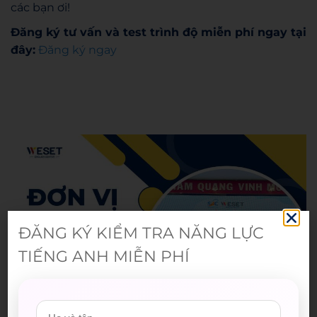
các bạn ơi!
Đăng ký tư vấn và test trình độ miễn phí ngay tại
đây:
Đăng ký ngay
Admin
ĐĂNG KÝ KIỂM TRA NĂNG LỰC
TIẾNG ANH MIỄN PHÍ