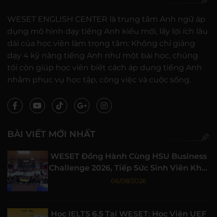
WESET ENGLISH CENTER là trung tâm Anh ngữ áp
dụng mô hình dạy tiếng Anh kiểu mới, lấy lợi ích lâu
dài của học viên làm trọng tâm: Không chỉ giảng
dạy 4 kỹ năng tiếng Anh như một bài học, chúng
tôi còn giúp học viên biết cách áp dụng tiếng Anh
nhằm phục vụ học tập, công việc và cuộc sống.
BÀI VIẾT MỚI NHẤT
WESET Đồng Hành Cùng HSU Business
Challenge 2026, Tiếp Sức Sinh Viên Khởi
Nghiệp
06/08/2026
Học IELTS 6.5 Tại WESET: Học Viên UEF