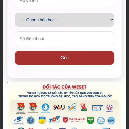
Bài viết mới nhất
Gửi
Spider-Man: Brand New Day – Bộ
phim được kỳ vọng đưa MCU trở
lại thời kỳ đỉnh cao
04/08/2026
The Odyssey lập kỷ lục doanh
thu mở màn trong sự nghiệp
Christopher Nolan
22/07/2026