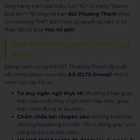
lòng hàng trăm bài mẫu, học “tủ” từ vựng “đao to
búa lớn”? Nhưng với bạn
Bùi Phương Thanh
(Học
sinh trường THPT Bãi Cháy), bí quyết lại nằm ở sự
thay đổi tư duy:
Học từ gốc!
Hành trình chinh phục 6.5 IELTS cùng
WESET
Đồng hành cùng WESET, Phương Thanh đã xuất
sắc chinh phục mục tiêu
6.5 IELTS Overall
nhờ lộ
trình học tập tối ưu:
Tư duy ngôn ngữ thực tế:
Phương pháp giúp
hiểu bản chất thay vì ghi nhớ máy móc, giúp
kiến thức đọng lại lâu bền.
Chấm chữa bài chuyên sâu:
Những buổi sửa
Writing/Speaking chi tiết, “đo ni đóng giày” cho
từng lỗi sai của học viên.