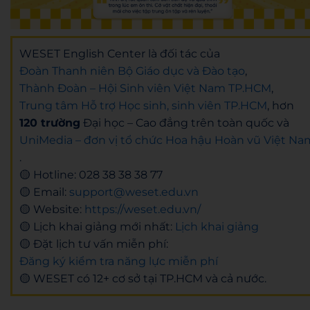
WESET English Center là đối tác của
Đoàn Thanh niên Bộ Giáo dục và Đào tạo
,
Thành Đoàn – Hội Sinh viên Việt Nam TP.HCM
,
Trung tâm Hỗ trợ Học sinh, sinh viên TP.HCM
, hơn
120 trường
Đại học – Cao đẳng trên toàn quốc và
UniMedia – đơn vị tổ chức Hoa hậu Hoàn vũ Việt Na
.
🟡 Hotline:
028 38 38 38 77
🟡 Email:
support@weset.edu.vn
🟡 Website:
https://weset.edu.vn/
🟡 Lịch khai giảng mới nhất:
Lịch khai giảng
🟡 Đặt lịch tư vấn miễn phí:
Đăng ký kiểm tra năng lực miễn phí
🟡 WESET có 12+ cơ sở tại TP.HCM và cả nước.