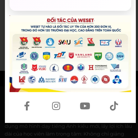
21/07/2026
Người phụ nữ giữ trọn lời hẹn
gần 60 năm được công nhận là
vợ liệt sĩ
20/07/2026
© BẢN QUYỀN THUỘC VỀ
WESET ENGLISH CENTER
VỀ CHÚNG TÔI
WESET ENGLISH CENTER là trung tâm Anh ngữ áp
dụng mô hình dạy tiếng Anh kiểu mới, lấy lợi ích lâu
dài của học viên làm trọng tâm: Không chỉ giảng