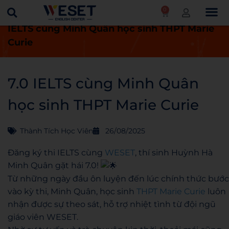
0
Trang chủ
Thành tích học viên
7.0
IELTS cùng Minh Quân học sinh THPT Marie
Curie
7.0 IELTS cùng Minh Quân
học sinh THPT Marie Curie
Thành Tích Học Viên
26/08/2025
Đăng ký thi IELTS cùng
WESET
, thí sinh Huỳnh Hà
Minh Quân gặt hái 7.0!
Từ những ngày đầu ôn luyện đến lúc chính thức bước
vào kỳ thi, Minh Quân, học sinh
THPT Marie Curie
luôn
nhận được sự theo sát, hỗ trợ nhiệt tình từ đội ngũ
giáo viên WESET.