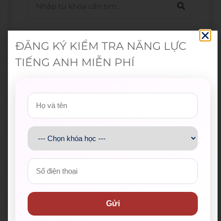
Bài viết mới nhất
ĐĂNG KÝ KIỂM TRA NĂNG LỰC
TIẾNG ANH MIỄN PHÍ
Spider-Man: Brand New Day – Bộ
phim được kỳ vọng đưa MCU trở
lại thời kỳ đỉnh cao
04/08/2026
The Odyssey lập kỷ lục doanh
thu mở màn trong sự nghiệp
Christopher Nolan
22/07/2026
WE SHARE: Ước mơ lớn từ một
góc học tập nhỏ của nữ sinh
Gửi
Nguyễn Thảo Trang