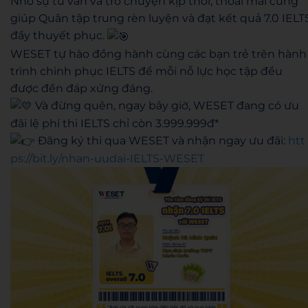
Nhờ sự tư vấn và trò chuyện kịp thời, thoải mái cũng
giúp Quân tập trung rèn luyện và đạt kết quả 7.0 IELT
đầy thuyết phục.
WESET tự hào đồng hành cùng các bạn trẻ trên hành
trình chinh phục IELTS để mỗi nỗ lực học tập đều
được đền đáp xứng đáng.
Và đừng quên, ngay bây giờ, WESET đang có ưu
đãi lệ phí thi IELTS chỉ còn 3.999.999đ*
Đăng ký thi qua WESET và nhận ngay ưu đãi:
htt
ps://bit.ly/nhan-uudai-IELTS-WESET