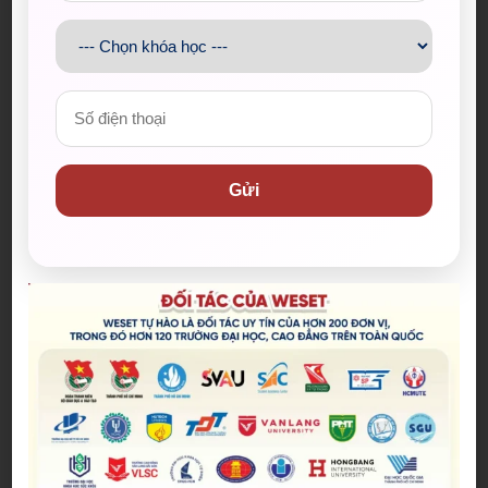
Gửi
QUỸ KHUYẾN HỌC WESET ĐỒNG HÀNH TRAO
HỌC BỔNG “VÌ TƯƠNG LAI VIỆT NAM” TẠI
TRƯỜNG TIỂU HỌC TRẦN VĂN DANH
Đăng bởi:
Hoàng Khoa
Tại Trường Tiểu học Trần Văn Danh, Quỹ Khuyến
học WESET đã trao 5 suất học bổng cho học sinh
có hoàn cảnh đặc biệt, đồng hành cùng Khối ấn
0 Bình luận
23/09/2025
phẩm Khăn Quàng Đỏ (Báo Tuổi Trẻ) trong
chương trình “Vì tương lai Việt Nam”.