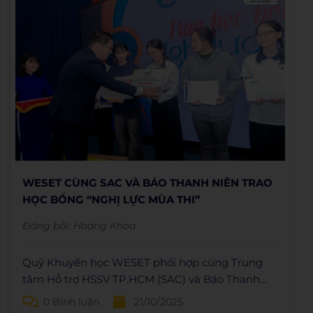
WESET CÙNG SAC VÀ BÁO THANH NIÊN TRAO
HỌC BỔNG “NGHỊ LỰC MÙA THI”
Đăng bởi:
Hoàng Khoa
Quỹ Khuyến học WESET phối hợp cùng Trung
tâm Hỗ trợ HSSV TP.HCM (SAC) và Báo Thanh
Niên trao học bổng “Nghị lực mùa thi” nhằm tiếp
0 Bình luận
21/10/2025
sức cho các sinh viên có hoàn cảnh khó khăn