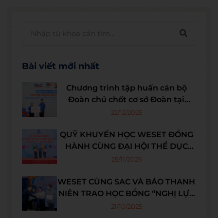
Bài viết mới nhất
Chương trình tập huấn cán bộ
Đoàn chủ chốt cơ sở Đoàn tại
doanh nghiệp ngoài khu vực Nhà
22/12/2025
nước và thủ lĩnh thanh niên các
câu lạc bộ, đội, nhóm trong các
QUỸ KHUYẾN HỌC WESET ĐỒNG
đơn vị khu vực công nhân lao
HÀNH CÙNG ĐẠI HỘI THỂ DỤC
động năm 2025
THỂ THAO XÃ TÂN NHỰT LẦN THỨ
25/11/2025
I
WESET CÙNG SAC VÀ BÁO THANH
NIÊN TRAO HỌC BỔNG “NGHỊ LỰC
MÙA THI”
21/10/2025