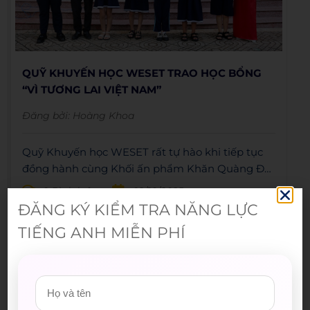
QUỸ KHUYẾN HỌC WESET TRAO HỌC BỔNG
“VÌ TƯƠNG LAI VIỆT NAM”
Đăng bởi:
Hoàng Khoa
Quỹ Khuyến học WESET rất tự hào khi tiếp tục
đồng hành cùng Khối ấn phẩm Khăn Quàng Đỏ
(Báo Tuổi Trẻ) trong chương trình học bổng “Vì
0 Bình luận
02/10/2025
tương lai Việt Nam”.
ĐĂNG KÝ KIỂM TRA NĂNG LỰC
TIẾNG ANH MIỄN PHÍ