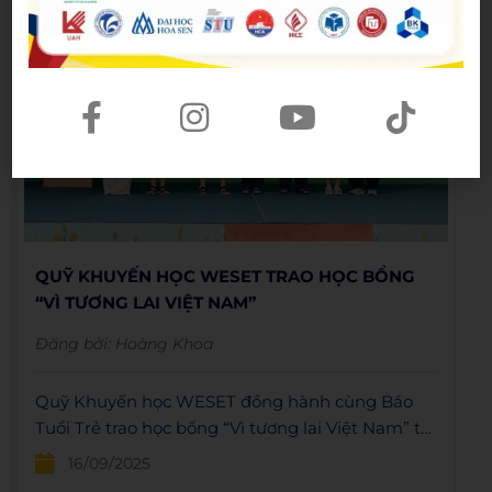
QUỸ KHUYẾN HỌC WESET TRAO HỌC BỔNG
“VÌ TƯƠNG LAI VIỆT NAM”
Đăng bởi:
Hoàng Khoa
Quỹ Khuyến học WESET đồng hành cùng Báo
Tuổi Trẻ trao học bổng “Vì tương lai Việt Nam” tại
Trường Tiểu học An Lạc 1 (phường An Lạc,
16/09/2025
TP.HCM).