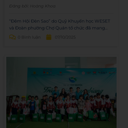
Đăng bởi:
Hoàng Khoa
“Đêm Hội Đèn Sao” do Quỹ Khuyến học WESET
và Đoàn phường Chợ Quán tổ chức đã mang
đến mùa Trung thu rộn ràng, ấm áp cho các em
0 Bình luận
07/10/2025
nhỏ có hoàn cảnh khó khăn.