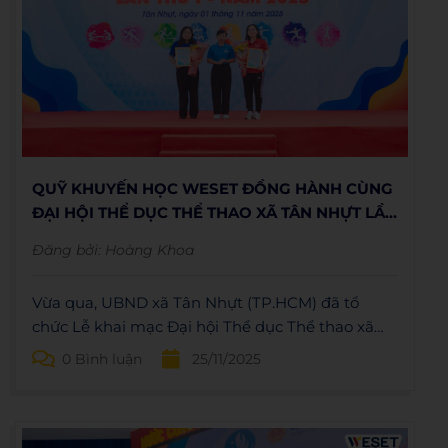
tài trợ, góp phần nâng cao kỹ năng ngoại ngữ
cho cán bộ Đoàn tại doanh nghiệp ngoài khu vực
Nhà nước và thủ lĩnh thanh niên công nhân.
QUỸ KHUYẾN HỌC WESET ĐỒNG HÀNH CÙNG
ĐẠI HỘI THỂ DỤC THỂ THAO XÃ TÂN NHỰT LẦN
THỨ I
Đăng bởi:
Hoàng Khoa
Vừa qua, UBND xã Tân Nhựt (TP.HCM) đã tổ
chức Lễ khai mạc Đại hội Thể dục Thể thao xã
Tân Nhựt lần thứ I – năm 2025 tại khu vực trước
0 Bình luận
25/11/2025
trụ sở xã, với sự đồng tài trợ của Agribank Chi
nhánh Nam TPHCM và WESET English Center.