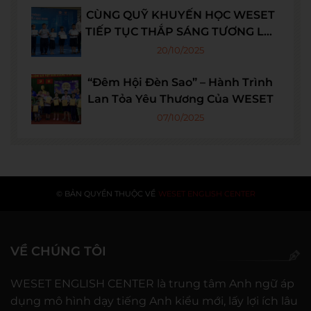
CÙNG QUỸ KHUYẾN HỌC WESET
TIẾP TỤC THẮP SÁNG TƯƠNG LAI
VIỆT NAM
20/10/2025
“Đêm Hội Đèn Sao” – Hành Trình
Lan Tỏa Yêu Thương Của WESET
07/10/2025
© BẢN QUYỀN THUỘC VỀ
WESET ENGLISH CENTER
VỀ CHÚNG TÔI
WESET ENGLISH CENTER là trung tâm Anh ngữ áp
dụng mô hình dạy tiếng Anh kiểu mới, lấy lợi ích lâu