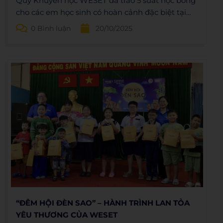
Quỹ Khuyến học WESET đã trao 5 suất học bổng
cho các em học sinh có hoàn cảnh đặc biệt tại
Trường Tiểu học Lê Văn Thọ. Hoạt động thuộc
0 Bình luận
20/10/2025
chương trình “Vì tương lai Việt Nam” do WESET
đồng hành cùng Báo Tuổi Trẻ thực hiện.
“ĐÊM HỘI ĐÈN SAO” – HÀNH TRÌNH LAN TỎA
YÊU THƯƠNG CỦA WESET