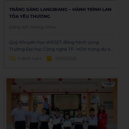
TRĂNG SÁNG LANGBIANG – HÀNH TRÌNH LAN
TỎA YÊU THƯƠNG
Đăng bởi:
Hoàng Khoa
Quỹ Khuyến học WESET đồng hành cùng
Trường Đại học Công nghệ TP. HCM trong dự án
“Trăng sáng LangBiang”, mang Trung thu ấm áp
0 Bình luận
03/10/2025
đến các em nhỏ tại núi rừng LangBiang.