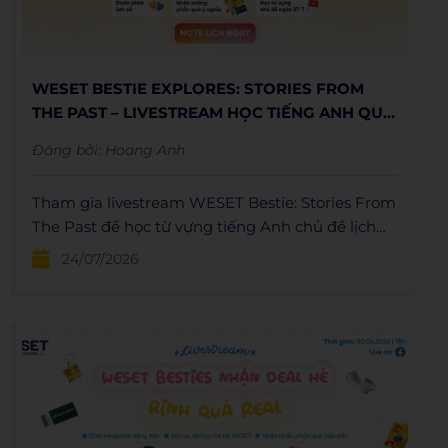
WESET BESTIE EXPLORES: STORIES FROM
THE PAST – LIVESTREAM HỌC TIẾNG ANH QUA
NHỮNG TRANG SỬ HÀO HÙNG
Đăng bởi:
Hoang Anh
Tham gia livestream WESET Bestie: Stories From
The Past để học từ vựng tiếng Anh chủ đề lịch
sử, giao lưu cùng host WESET và nhận nhiều quà
24/07/2026
tặng.