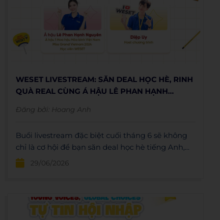
WESET LIVESTREAM: SĂN DEAL HỌC HÈ, RINH
QUÀ REAL CÙNG Á HẬU LÊ PHAN HẠNH
NGUYÊN
Đăng bởi:
Hoang Anh
Buổi livestream đặc biệt cuối tháng 6 sẽ không
chỉ là cơ hội để bạn săn deal học hè tiếng Anh,
mà còn là lúc nhận vô vàn quà tặng hấp dẫn.
29/06/2026