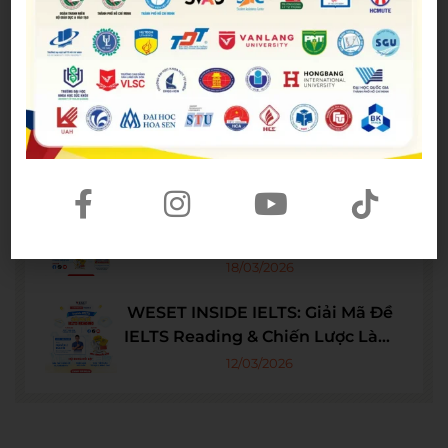
WESET Bestie Explores: Stories
From The Past – Livestream học
tiếng Anh qua những trang sử hào
24/07/2026
hùng
WESET livestream: Săn deal học
hè, rinh quà real cùng Á hậu Lê
Phan Hạnh Nguyên
29/06/2026
[WESET LIVESTREAM] MỪNG
THÁNG THANH NIÊN – PHIÊN LIVE
VỚI VÔ VÀN QUÀ VÀ ƯU ĐÃI HẤP
18/03/2026
DẪN
WESET INSIDE IELTS: Giải Mã Đề
IELTS Reading & Chiến Lược Làm
Bài Hiệu Quả
12/03/2026