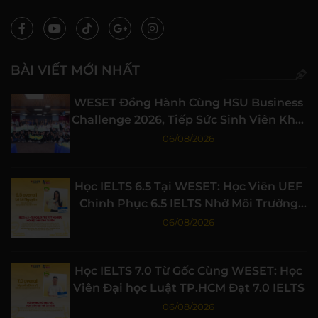
BÀI VIẾT MỚI NHẤT
WESET Đồng Hành Cùng HSU Business
Challenge 2026, Tiếp Sức Sinh Viên Khởi
Nghiệp
06/08/2026
Học IELTS 6.5 Tại WESET: Học Viên UEF
Chinh Phục 6.5 IELTS Nhờ Môi Trường
Học Tập Chất Lượng
06/08/2026
Học IELTS 7.0 Từ Gốc Cùng WESET: Học
Viên Đại học Luật TP.HCM Đạt 7.0 IELTS
06/08/2026