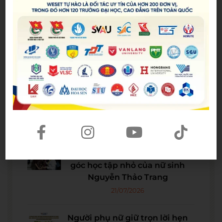
Bài viết mới nhất
Spider-Man: Brand New Day – Bộ
phim được kỳ vọng đưa MCU trở
lại thời kỳ đỉnh cao
04/08/2026
The Odyssey lập kỷ lục doanh
thu mở màn trong sự nghiệp
Christopher Nolan
22/07/2026
WE SHARE: Ước mơ lớn từ một
góc học tập nhỏ của nữ sinh
Nguyễn Thảo Trang
21/07/2026
Người phụ nữ giữ trọn lời hẹn