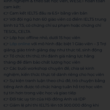
kinh nghiệm & theo sát học viên, WESET hoàn toàn
cam kết:
👉 Cam kết IELTS đầu ra 6.5+ bằng văn bản
👉 Với đội ngũ hơn 60 giáo viên có điểm IELTS trung
bình từ 7.5, có chứng chỉ sư phạm hoặc chứng chỉ
TESOL, CELTA
👉 Lớp học offline nhỏ, dưới 15 học viên
👉
Lớp online
với mô hình đặc biệt 1 Giáo viên – 3 Trợ
giảng, giáo trình giảng dạy như thực tế, sinh động
👉 Tổ chức thi thử, thi đánh giá năng lực hằng
tháng để đảm bảo chất lượng học viên
👉 Các buổi workshop chuyên đề, chia sẻ kinh
nghiệm, kiến thức thực tế dành riêng cho học viên
👉 Sự kiện tranh luận theo chủ đề, trò chuyện bằng
tiếng Anh được tổ chức hàng tuần hỗ trợ học viên
tự tin hơn trong việc học và giao tiếp
👉 Đối tác uy tín của Hội đồng Anh và IDP
👉 Giảm lệ phí thi IELTS lên tới 500.000 đồng khi