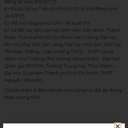
đăng ký qua WESET (*)
👉 Được tài trợ 1 lần phí thi IELTS tại Hội đồng Anh
và IDP (*)
👉 Hỗ trợ trả góp học phí – lãi suất 0%
👉 Là đối tác lớn của Hội sinh viên Việt Nam, Thành
Đoàn Thành phố Hồ Chí Minh; các trường Đại học
lớn như Đại học Văn Lang, Đại học Hoa Sen, Đại học
Tôn Đức Thắng,…; các trường THCS – THPT trọng
điểm như Trường Phổ thông Năng khiếu – Đại học
Quốc gia TP.HCM, Trường Trung học Thực Hành –
Đại học Sư phạm Thành phố Hồ Chí Minh, THPT
Nguyễn Khuyến,…
(*) Điều kiện & điều khoản cho từng ưu đãi áp dụng
theo trung tâm.
Hoang Anh