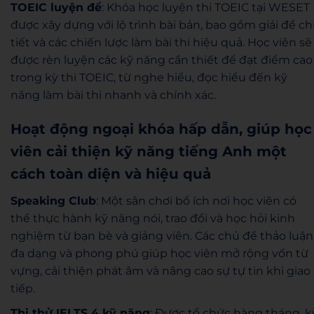
TOEIC luyện đề
: Khóa học luyện thi TOEIC tại WESET
được xây dựng với lộ trình bài bản, bao gồm giải đề ch
tiết và các chiến lược làm bài thi hiệu quả. Học viên sẽ
được rèn luyện các kỹ năng cần thiết để đạt điểm cao
trong kỳ thi TOEIC, từ nghe hiểu, đọc hiểu đến kỹ
năng làm bài thi nhanh và chính xác.
Hoạt động ngoại khóa hấp dẫn, giúp học
viên cải thiện kỹ năng tiếng Anh một
cách toàn diện và hiệu quả
Speaking Club
: Một sân chơi bổ ích nơi học viên có
thể thực hành kỹ năng nói, trao đổi và học hỏi kinh
nghiệm từ bạn bè và giảng viên. Các chủ đề thảo luận
đa dạng và phong phú giúp học viên mở rộng vốn từ
vựng, cải thiện phát âm và nâng cao sự tự tin khi giao
tiếp.
Thi thử IELTS 4 kỹ năng
: Được tổ chức hàng tháng, k