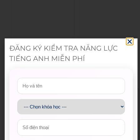
ĐĂNG KÝ KIỂM TRA NĂNG LỰC
TIẾNG ANH MIỄN PHÍ
Đoàn Thanh niên Bộ Giáo d
Hội Sinh viên Việt Na
ục và Đào tạo
m TP.HCM
Trung tâm Hỗ trợ Học sinh,
Thành Đoàn TP.HCM
sinh viên TP.HCM