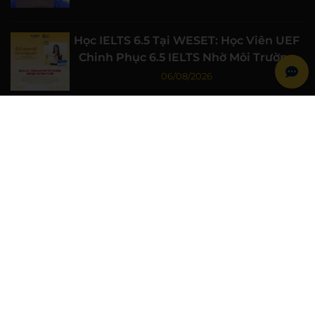
Học IELTS 6.5 Tại WESET: Học Viên UEF
Chinh Phục 6.5 IELTS Nhờ Môi Trường
Học Tập Chất Lượng
06/08/2026
Học IELTS 7.0 Từ Gốc Cùng WESET: Học
Viên Đại học Luật TP.HCM Đạt 7.0 IELTS
06/08/2026
WESET Đồng Hành Cùng Chiến Sĩ Mùa
Hè Xanh Trường Đại học Khoa học Tự
nhiên, ĐHQG-HCM
06/08/2026
WESET ENGLISH CENTER