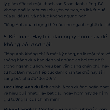
lý giám đốc tại một khách sạn 5 sao danh tiếng. Đó
không phải là một câu chuyện cổ tích, đó là kết quả
của sự đầu tư và nỗ lực không ngừng nghỉ.
Tiếng Anh quan trọng thế nào cho ngành nghề du lịc
5. Kết luận: Hãy bắt đầu ngay hôm nay để
không bỏ lỡ cơ hội!
Tiếng Anh không chỉ là một kỹ năng, nó là một tấm v
thông hành đưa bạn đến với những cơ hội tốt nhất
trong ngành du lịch. Nếu bạn vẫn đang chần chừ, hãy
tự hỏi: Bạn muốn tiếp tục dậm chân tại chỗ hay sẵn
sàng bứt phá để “đổi đời”?
Học tiếng Anh du lịch
chính là con đường ngắn nhất
và hiệu quả nhất. Hãy bắt đầu ngay hôm nay để nắm
giữ tương lai của chính mình.
WESET English Center – Bí quyết rút ngắn con