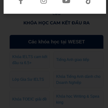
Lộ trình luyện thi & thiết kế riêng theo nhu
cầu
KHÓA HỌC CAM KẾT ĐẦU RA
Các khóa học tại WESET
Khóa IELTS cam kết
Tiếng Anh giao tiếp
đầu ra 6.5+
Khóa Tiếng Anh dành cho
Lớp Gia Sư IELTS
Doanh Nghiệp
Khóa học Writing & Spea
Khóa TOEIC giải đề
king