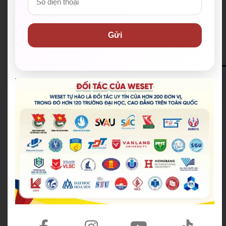
Nhận combo quà và ưu đãi lên đến 10.000.000đ khi
đăng ký khóa học (*)
Gửi
ĐĂNG KÝ NHẬN HỌC BỔNG
12+
Trung tâm luyện thi IELTS tại Việt Nam
90+
Chuyên gia luyện thi IELTS trình độ cao
999+
Phiên bản giáo trình cá nhân hoá