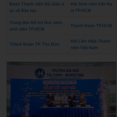
Đoàn Thanh niên Bộ Giáo d
Hội Sinh viên Việt Na
ục và Đào tạo
m TP.HCM
Trung tâm Hỗ trợ Học sinh,
Thành Đoàn TP.HCM
sinh viên TP.HCM
Hội Liên hiệp Thanh
Thành Đoàn TP. Thủ Đức
niên Việt Nam