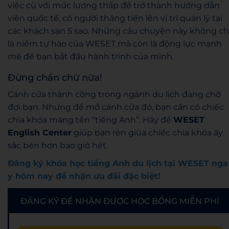
việc cũ với mức lương thấp để trở thành hướng dẫn
viên quốc tế, có người thăng tiến lên vị trí quản lý tại
các khách sạn 5 sao. Những câu chuyện này không ch
là niềm tự hào của WESET mà còn là động lực mạnh
mẽ để bạn bắt đầu hành trình của mình.
Đừng chần chừ nữa!
Cánh cửa thành công trong ngành du lịch đang chờ
đợi bạn. Nhưng để mở cánh cửa đó, bạn cần có chiếc
chìa khóa mang tên “tiếng Anh”. Hãy để
WESET
English Center
giúp bạn rèn giũa chiếc chìa khóa ấy
sắc bén hơn bao giờ hết.
Đăng ký khóa học tiếng Anh du lịch tại WESET nga
y hôm nay để nhận ưu đãi đặc biệt!
ĐĂNG KÝ ĐỂ NHẬN ĐƯỢC HỌC BỔNG MIỄN PHÍ