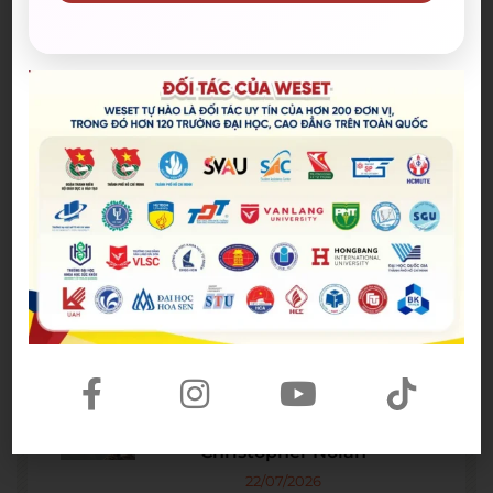
Bài viết mới nhất
Spider-Man: Brand New Day – Bộ
phim được kỳ vọng đưa MCU trở
lại thời kỳ đỉnh cao
04/08/2026
The Odyssey lập kỷ lục doanh
thu mở màn trong sự nghiệp
Christopher Nolan
22/07/2026