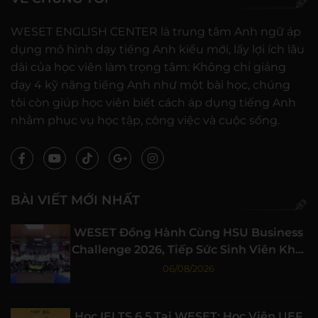
WESET ENGLISH CENTER là trung tâm Anh ngữ áp
dụng mô hình dạy tiếng Anh kiểu mới, lấy lợi ích lâu
dài của học viên làm trọng tâm: Không chỉ giảng
dạy 4 kỹ năng tiếng Anh như một bài học, chúng
tôi còn giúp học viên biết cách áp dụng tiếng Anh
nhằm phục vụ học tập, công việc và cuộc sống.
BÀI VIẾT MỚI NHẤT
WESET Đồng Hành Cùng HSU Business
Challenge 2026, Tiếp Sức Sinh Viên Khởi
Nghiệp
06/08/2026
Học IELTS 6.5 Tại WESET: Học Viên UEF