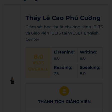
Thầy Lê Cao Phú Cường
Giám sát học thuật chương trình IELTS
và Giáo viên IELTS tại WESET English
Center
Listening:
Writing:
8.0
8.0
8.0
IELTS
Reading:
Speaking:
OVERALL
7.5
8.0
THÀNH TÍCH GIẢNG VIÊN