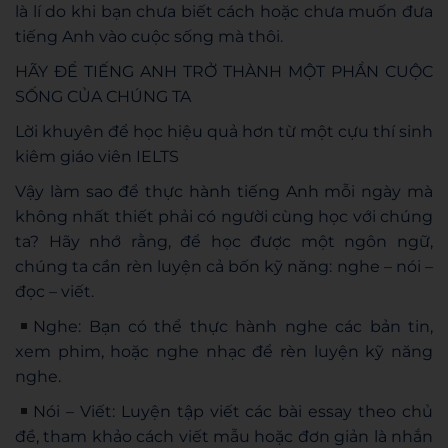
là lí do khi bạn chưa biết cách hoặc chưa muốn đưa
tiếng Anh vào cuộc sống mà thôi.
HÃY ĐỂ TIẾNG ANH TRỞ THÀNH MỘT PHẦN CUỘC
SỐNG CỦA CHÚNG TA
Lời khuyên để học hiệu quả hơn từ một cựu thí sinh
kiêm giáo viên IELTS
Vậy làm sao để thực hành tiếng Anh mỗi ngày mà
không nhất thiết phải có người cùng học với chúng
ta? Hãy nhớ rằng, để học được một ngôn ngữ,
chúng ta cần rèn luyện cả bốn kỹ năng: nghe – nói –
đọc – viết.
Nghe: Bạn có thể thực hành nghe các bản tin,
xem phim, hoặc nghe nhạc để rèn luyện kỹ năng
nghe.
Nói – Viết: Luyện tập viết các bài essay theo chủ
đề, tham khảo cách viết mẫu hoặc đơn giản là nhắn